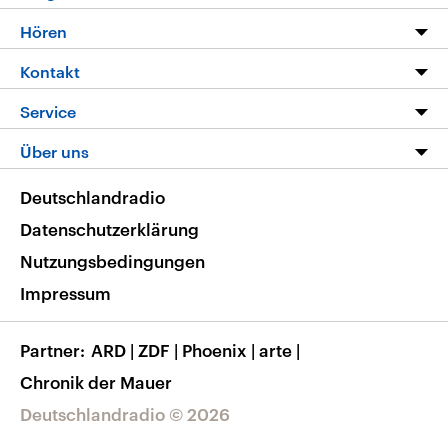
Programm
Hören
Alle Sendungen
Livestream
Kontakt
Die Nachrichten
Audios
Hörerservice
Service
Nachrichtenleicht
Podcasts
Social Media
FAQ
Über uns
Neue Beiträge auf dlf.de
Deutschlandfunk App
Newsletter
Deutschlandradio
Themen-Schwerpunkte
Nachrichten App
Deutschlandradio
Veranstaltungen
Presse
Frequenzen
Datenschutzerklärung
Musikliste
Ausbildung und Karriere
Nutzungsbedingungen
RSS
Transparenz
Impressum
Korrekturen
Barrierefreiheit
Partner
ARD
|
ZDF
|
Phoenix
|
arte
|
Chronik der Mauer
Deutschlandradio © 2026