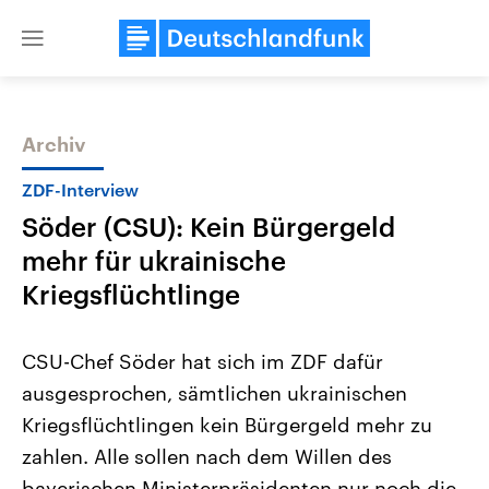
Close
menu
Archiv
Themen
ZDF-Interview
Söder (CSU): Kein Bürgergeld
mehr für ukrainische
Kriegsflüchtlinge
CSU-Chef Söder hat sich im ZDF dafür
Landtagswahl Sachsen-Anhalt
USA
ausgesprochen, sämtlichen ukrainischen
2026
Aktuelle Beiträge, Analys
Alle Informationen
Hintergründe
Kriegsflüchtlingen kein Bürgergeld mehr zu
Sachsen-Anhalt wählt am 6.
Wirtschaftlich und militäri
September 2026 einen neuen
gehören die Vereinigten S
zahlen. Alle sollen nach dem Willen des
Landtag. Seit 2021 wird das
den mächtigsten Ländern 
Bundesland von einer Koalition aus
bayerischen Ministerpräsidenten nur noch die
mit großem Einfluss auf d