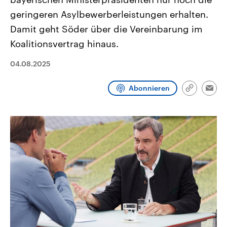
CDU, SPD und FDP regiert.-
aktuelle Weltgeschehen.
geringeren Asylbewerberleistungen erhalten.
Umfragen, Prognosen,
Wahlprogramme, aktuelle Berichte
Damit geht Söder über die Vereinbarung im
Sendungen
Programm
Podcasts
und Hintergründe zu den Parteien
und Kandidaten der anstehenden
Koalitionsvertrag hinaus.
Wahl.
Audio-Archiv
04.08.2025
Abonnieren
Link
Emai
kopieren/te