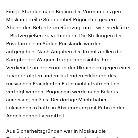
aktuelle Weltgeschehen.
Diese wird wie die Hisboll
Libanon vom Iran unterstüt
Einige Stunden nach Beginn des Vormarschs gen
Sendungen
Programm
Podcasts
Moskau erteilte Söldnerchef Prigoschin gestern
Abend den Befehl zum Rückzug, um – wie er erklärte
Audio-Archiv
– Blutvergießen zu verhindern. Die Stellungen der
Privatarmee im Süden Russlands wurden
aufgegeben. Nach Angaben des Kremls sollen die
Kämpfer der Wagner-Truppe angesichts ihrer
Verdienste an der Front in der Ukraine entgegen einer
zuvor erfolgten anderslautenden Erklärung des
russischen Präsidenten Putin nicht strafrechtlich
verfolgt werden. Prigoschin werde nach Belarus
ausreisen, hieß es. Der dortige Machthaber
Lukaschenko hatte in Abstimmung mit Putin in der
Angelegenheit vermittelt.
Aus Sicherheitsgründen war in Moskau die