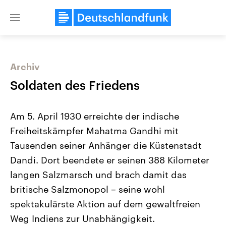
Close
menu
Archiv
Themen
Soldaten des Friedens
Am 5. April 1930 erreichte der indische
Freiheitskämpfer Mahatma Gandhi mit
Tausenden seiner Anhänger die Küstenstadt
Dandi. Dort beendete er seinen 388 Kilometer
langen Salzmarsch und brach damit das
Landtagswahl Sachsen-Anhalt
USA
2026
Aktuelle Beiträge, Analys
britische Salzmonopol – seine wohl
Alle Informationen
Hintergründe
Sachsen-Anhalt wählt am 6.
Wirtschaftlich und militäri
spektakulärste Aktion auf dem gewaltfreien
September 2026 einen neuen
gehören die Vereinigten S
Landtag. Seit 2021 wird das
den mächtigsten Ländern 
Weg Indiens zur Unabhängigkeit.
Bundesland von einer Koalition aus
mit großem Einfluss auf d