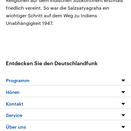
Religionen auf dem indischen Subkontinent erstmals
friedlich vereint. So war die Salzsatyagraha ein
wichtiger Schritt auf dem Weg zu Indiens
Unabhängigkeit 1947.
Entdecken Sie den Deutschlandfunk
Programm
Programm
Hören
Alle Sendungen
Livestream
Kontakt
Die Nachrichten
Audios
Hörerservice
Service
Nachrichtenleicht
Podcasts
Social Media
FAQ
Über uns
Neue Beiträge auf dlf.de
Deutschlandfunk App