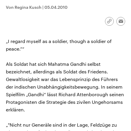
CDU, SPD und FDP regiert.-
aktuelle Weltgeschehen.
Von Regina Kusch
|
05.04.2010
Umfragen, Prognosen,
Wahlprogramme, aktuelle Berichte
Sendungen
Programm
Podcasts
und Hintergründe zu den Parteien
und Kandidaten der anstehenden
Link
Emai
Wahl.
kopieren/te
Audio-Archiv
„I regard myself as a soldier, though a soldier of
peace.”“
Als Soldat hat sich Mahatma Gandhi selbst
bezeichnet, allerdings als Soldat des Friedens.
Gewaltlosigkeit war das Lebensprinzip des Führers
der indischen Unabhängigkeitsbewegung. In seinem
Spielfilm „Gandhi“ lässt Richard Attenborough seinen
Protagonisten die Strategie des zivilen Ungehorsams
erklären.
„"Nicht nur Generäle sind in der Lage, Feldzüge zu