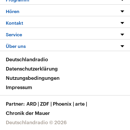
Programm
Hören
Alle Sendungen
Livestream
Kontakt
Die Nachrichten
Audios
Hörerservice
Service
Nachrichtenleicht
Podcasts
Social Media
FAQ
Über uns
Neue Beiträge auf dlf.de
Deutschlandfunk App
Newsletter
Deutschlandradio
Themen-Schwerpunkte
Nachrichten App
Deutschlandradio
Veranstaltungen
Presse
Frequenzen
Datenschutzerklärung
Musikliste
Ausbildung und Karriere
Nutzungsbedingungen
RSS
Transparenz
Impressum
Korrekturen
Barrierefreiheit
Partner
ARD
|
ZDF
|
Phoenix
|
arte
|
Chronik der Mauer
Deutschlandradio © 2026