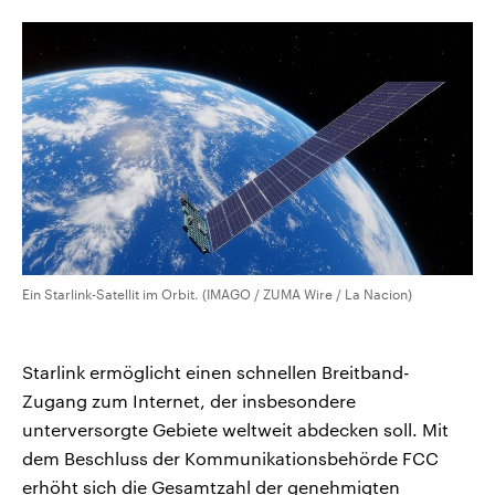
CDU, SPD und FDP regiert.-
aktuelle Weltgeschehen.
Umfragen, Prognosen,
Wahlprogramme, aktuelle Berichte
Sendungen
Programm
Podcasts
und Hintergründe zu den Parteien
und Kandidaten der anstehenden
Wahl.
Audio-Archiv
Ein Starlink-Satellit im Orbit. (IMAGO / ZUMA Wire / La Nacion)
Starlink ermöglicht einen schnellen Breitband-
Zugang zum Internet, der insbesondere
unterversorgte Gebiete weltweit abdecken soll. Mit
dem Beschluss der Kommunikationsbehörde FCC
erhöht sich die Gesamtzahl der genehmigten