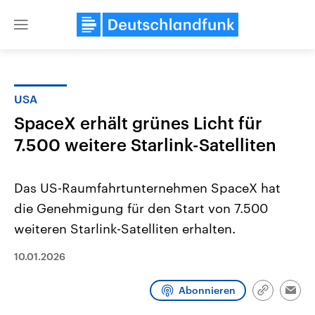
Close
menu
USA
Themen
SpaceX erhält grünes Licht für
7.500 weitere Starlink-Satelliten
‍Das US-Raumfahrtunternehmen SpaceX hat
die Genehmigung für den ⁠Start von ‌7.500
weiteren Starlink-Satelliten erhalten.
Landtagswahl Sachsen-Anhalt
USA
10.01.2026
2026
Aktuelle Beiträge, Analys
Alle Informationen
Hintergründe
Sachsen-Anhalt wählt am 6.
Wirtschaftlich und militäri
September 2026 einen neuen
gehören die Vereinigten S
Abonnieren
Link
Emai
Landtag. Seit 2021 wird das
den mächtigsten Ländern 
kopieren/te
Bundesland von einer Koalition aus
mit großem Einfluss auf d