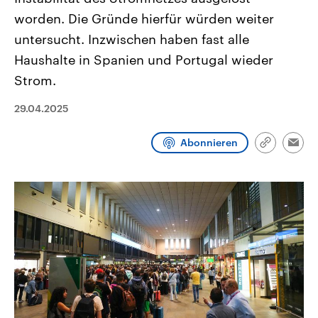
CDU, SPD und FDP regiert.-
aktuelle Weltgeschehen.
worden. Die Gründe hierfür würden weiter
Umfragen, Prognosen,
Wahlprogramme, aktuelle Berichte
untersucht. Inzwischen haben fast alle
Sendungen
Programm
Podcasts
und Hintergründe zu den Parteien
und Kandidaten der anstehenden
Haushalte in Spanien und Portugal wieder
Wahl.
Strom.
Audio-Archiv
29.04.2025
Abonnieren
Link
Emai
kopieren/te