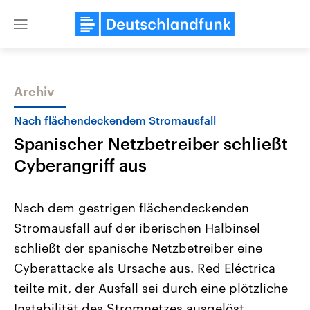
Close
menu
Archiv
Themen
Nach flächendeckendem Stromausfall
Spanischer Netzbetreiber schließt
Cyberangriff aus
Nach dem gestrigen flächendeckenden
Stromausfall auf der iberischen Halbinsel
Landtagswahl Sachsen-Anhalt
USA
schließt der spanische Netzbetreiber eine
2026
Aktuelle Beiträge, Analys
Alle Informationen
Hintergründe
Cyberattacke als Ursache aus. Red Eléctrica
Sachsen-Anhalt wählt am 6.
Wirtschaftlich und militäri
September 2026 einen neuen
gehören die Vereinigten S
teilte mit, der Ausfall sei durch eine plötzliche
Landtag. Seit 2021 wird das
den mächtigsten Ländern 
Instabilität des Stromnetzes ausgelöst
Bundesland von einer Koalition aus
mit großem Einfluss auf d