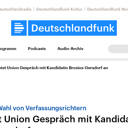
eutschlandradio
Deutschlandfunk Kultur
Deutschlandfunk No
rogramm
Podcasts
Audio-Archiv
Wirtschaft
Wissen
Kultur
Europa
Gesellschaf
etet Union Gespräch mit Kandidatin Brosius-Gersdorf an
ahl von Verfassungsrichtern
t Union Gespräch mit Kandid
Nahostkonflikt
Iran
le Beiträge,
Aktuelle Lage und
Aktuelle Lage und