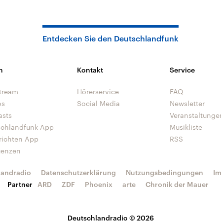
Entdecken Sie den Deutschlandfunk
n
Kontakt
Service
tream
Hörerservice
FAQ
os
Social Media
Newsletter
asts
Veranstaltunge
schlandfunk App
Musikliste
richten App
RSS
uenzen
landradio
Datenschutzerklärung
Nutzungsbedingungen
I
Partner
ARD
ZDF
Phoenix
arte
Chronik der Mauer
Deutschlandradio © 2026