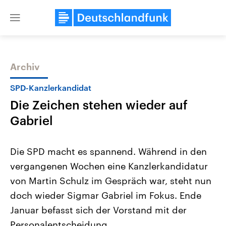
Close
menu
Archiv
Themen
SPD-Kanzlerkandidat
Die Zeichen stehen wieder auf
Gabriel
Die SPD macht es spannend. Während in den
vergangenen Wochen eine Kanzlerkandidatur
Landtagswahl Sachsen-Anhalt
USA
von Martin Schulz im Gespräch war, steht nun
2026
Aktuelle Beiträge, Analys
Alle Informationen
Hintergründe
doch wieder Sigmar Gabriel im Fokus. Ende
Sachsen-Anhalt wählt am 6.
Wirtschaftlich und militäri
September 2026 einen neuen
gehören die Vereinigten S
Januar befasst sich der Vorstand mit der
Landtag. Seit 2021 wird das
den mächtigsten Ländern 
Personalentscheidung.
Bundesland von einer Koalition aus
mit großem Einfluss auf d