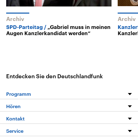
Archiv
Archiv
SPD-Parteitag
„Gabriel muss in meinen
Kanzler
Augen Kanzlerkandidat werden“
Kanzler
Entdecken Sie den Deutschlandfunk
Programm
Programm
Hören
Alle Sendungen
Livestream
Kontakt
Die Nachrichten
Audios
Hörerservice
Service
Nachrichtenleicht
Podcasts