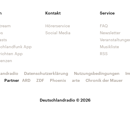
n
Kontakt
Service
tream
Hörerservice
FAQ
os
Social Media
Newsletter
asts
Veranstaltunge
schlandfunk App
Musikliste
richten App
RSS
uenzen
landradio
Datenschutzerklärung
Nutzungsbedingungen
I
Partner
ARD
ZDF
Phoenix
arte
Chronik der Mauer
Deutschlandradio © 2026