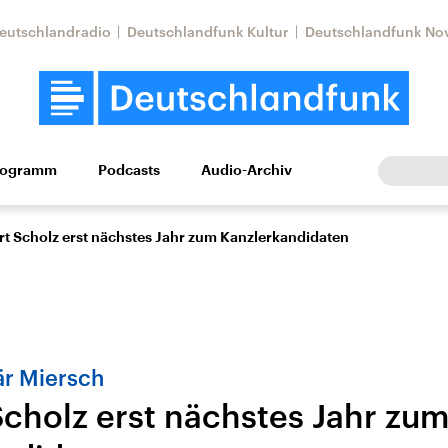
eutschlandradio
Deutschlandfunk Kultur
Deutschlandfunk No
rogramm
Podcasts
Audio-Archiv
Wirtschaft
Wissen
Kultur
Europa
Gesellschaf
rt Scholz erst nächstes Jahr zum Kanzlerkandidaten
är Miersch
Scholz erst nächstes Jahr zu
Nahostkonflikt
Iran
le Beiträge,
Aktuelle Lage und
Aktuelle Lage und