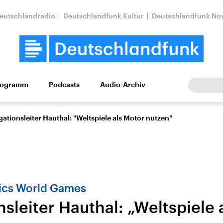
eutschlandradio
Deutschlandfunk Kultur
Deutschlandfunk No
rogramm
Podcasts
Audio-Archiv
Wirtschaft
Wissen
Kultur
Europa
Gesellschaf
gationsleiter Hauthal: "Weltspiele als Motor nutzen"
ics World Games
sleiter Hauthal: „Weltspiele 
Nahostkonflikt
Iran
le Beiträge,
Aktuelle Lage und
Aktuelle Lage und