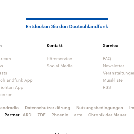
Entdecken Sie den Deutschlandfunk
n
Kontakt
Service
tream
Hörerservice
FAQ
os
Social Media
Newsletter
asts
Veranstaltunge
schlandfunk App
Musikliste
richten App
RSS
uenzen
landradio
Datenschutzerklärung
Nutzungsbedingungen
I
Partner
ARD
ZDF
Phoenix
arte
Chronik der Mauer