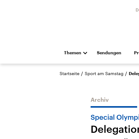
D
Themen
Sendungen
P
Die Nachrichten
Politik
/
/
Startseite
Sport am Samstag
Dele
Hörspiel und Feature
Musik
Archiv
Special Olymp
Delegation
Landtagswahl Sachsen-
USA
Anhalt 2026
Aktuel