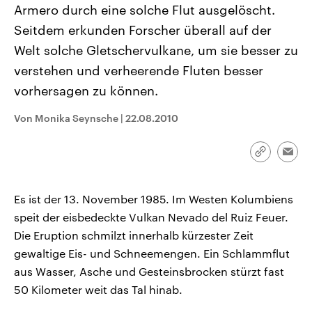
Armero durch eine solche Flut ausgelöscht.
aktuelle Weltgeschehen.
Diese wird wie die Hisboll
Libanon vom Iran unterstüt
Seitdem erkunden Forscher überall auf der
Sendungen
Programm
Podcasts
Welt solche Gletschervulkane, um sie besser zu
verstehen und verheerende Fluten besser
Audio-Archiv
vorhersagen zu können.
Von Monika Seynsche
|
22.08.2010
Link
Emai
kopieren/te
Es ist der 13. November 1985. Im Westen Kolumbiens
speit der eisbedeckte Vulkan Nevado del Ruiz Feuer.
Die Eruption schmilzt innerhalb kürzester Zeit
gewaltige Eis- und Schneemengen. Ein Schlammflut
aus Wasser, Asche und Gesteinsbrocken stürzt fast
50 Kilometer weit das Tal hinab.