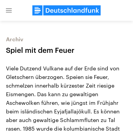
Close
menu
Archiv
Themen
Spiel mit dem Feuer
Viele Dutzend Vulkane auf der Erde sind von
Gletschern überzogen. Speien sie Feuer,
schmelzen innerhalb kürzester Zeit riesige
Eismengen. Das kann zu gewaltigen
Aschewolken führen, wie jüngst im Frühjahr
USA
Nahostkonflikt
Aktuelle Beiträge, Analysen und
Aktuelle Lage und Hinter
beim isländischen Eyjafjallajökull. Es können
Der Überfall der palästine
Hintergründe
Wirtschaftlich und militärisch
Terrororganisation Hamas
aber auch gewaltige Schlammfluten zu Tal
gehören die Vereinigten Staaten zu
Oktober 2023 auf Israel ha
den mächtigsten Ländern der Erde,
Region wieder die Gewalt 
rasen. 1985 wurde die kolumbianische Stadt
mit großem Einfluss auf das
Israel möchte die Hamas z