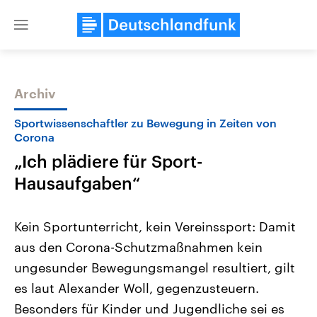
Close
menu
Archiv
Themen
Sportwissenschaftler zu Bewegung in Zeiten von
Corona
„Ich plädiere für Sport-
Hausaufgaben“
Kein Sportunterricht, kein Vereinssport: Damit
aus den Corona-Schutzmaßnahmen kein
USA
Nahostkonflikt
Aktuelle Beiträge, Analysen und
Aktuelle Lage und Hinter
ungesunder Bewegungsmangel resultiert, gilt
Der Überfall der palästine
Hintergründe
Wirtschaftlich und militärisch
Terrororganisation Hamas
es laut Alexander Woll, gegenzusteuern.
gehören die Vereinigten Staaten zu
Oktober 2023 auf Israel ha
den mächtigsten Ländern der Erde,
Region wieder die Gewalt 
Besonders für Kinder und Jugendliche sei es
mit großem Einfluss auf das
Israel möchte die Hamas z