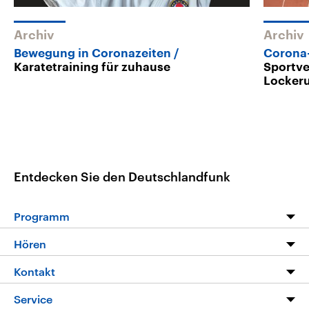
Archiv
Archiv
Bewegung in Coronazeiten
Corona
Karatetraining für zuhause
Sportve
Locker
Entdecken Sie den Deutschlandfunk
Programm
Programm
Hören
Alle Sendungen
Livestream
Kontakt
Die Nachrichten
Audios
Hörerservice
Service
Nachrichtenleicht