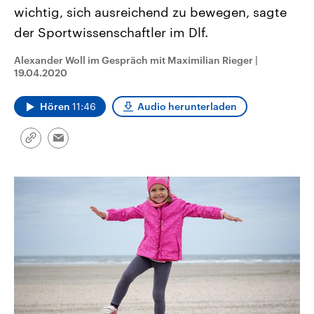
aktuelle Weltgeschehen.
Diese wird wie die Hisboll
wichtig, sich ausreichend zu bewegen, sagte
Libanon vom Iran unterstüt
der Sportwissenschaftler im Dlf.
Sendungen
Programm
Podcasts
Alexander Woll im Gespräch mit Maximilian Rieger
|
19.04.2020
Audio-Archiv
Hören
11:46
Audio herunterladen
Link
Email
kopieren/teilen