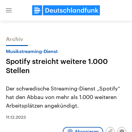
Close
menu
Archiv
Themen
Musikstreaming-Dienst
Spotify streicht weitere 1.000
Stellen
Der schwedische Streaming-Dienst „Spotify“
hat den Abbau von mehr als 1.000 weiteren
USA
Nahostkonflikt
Arbeitsplätzen angekündigt.
Aktuelle Beiträge, Analysen und
Aktuelle Lage und Hinter
Der Überfall der palästine
Hintergründe
Wirtschaftlich und militärisch
Terrororganisation Hamas
11.12.2023
gehören die Vereinigten Staaten zu
Oktober 2023 auf Israel ha
den mächtigsten Ländern der Erde,
Region wieder die Gewalt 
mit großem Einfluss auf das
Israel möchte die Hamas z
Abonnieren