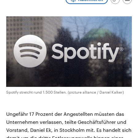
Link
Emai
aktuelle Weltgeschehen.
Diese wird wie die Hisboll
kopieren/te
Libanon vom Iran unterstüt
Sendungen
Programm
Podcasts
Audio-Archiv
Spotify streicht rund 1.500 Stellen. (picture alliance / Daniel Kalker)
Ungefähr 17 Prozent der Angestellten müssten das
Unternehmen verlassen, teilte Geschäftsführer und
Vorstand, Daniel Ek, in Stockholm mit. Es handelt sich
damit um die dritte Entlassungswelle binnen eines