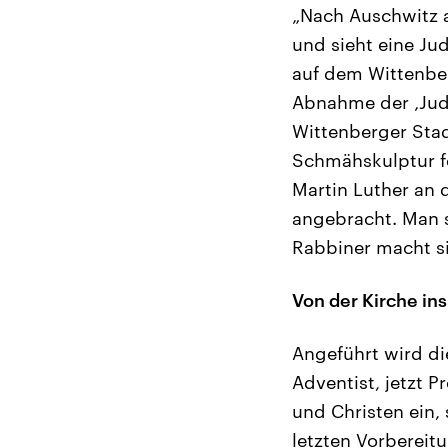
„Nach Auschwitz a
und sieht eine Ju
auf dem Wittenber
Abnahme der ‚Jude
Wittenberger Sta
Schmähskulptur fes
Martin Luther an 
angebracht. Man s
Rabbiner macht s
Von der Kirche i
Angeführt wird di
Adventist, jetzt P
und Christen ein,
letzten Vorbereit