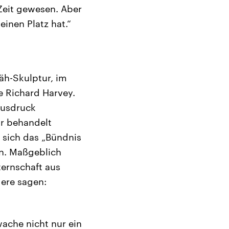
-Zeit gewesen. Aber
einen Platz hat.“
äh-Skulptur, im
e Richard Harvey.
Ausdruck
r behandelt
t sich das „Bündnis
n. Maßgeblich
ernschaft aus
dere sagen:
wache nicht nur ein