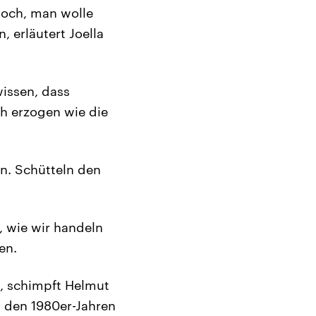
noch, man wolle
, erläutert Joella
wissen, dass
ch erzogen wie die
en. Schütteln den
, wie wir handeln
en.
“, schimpft Helmut
in den 1980er-Jahren