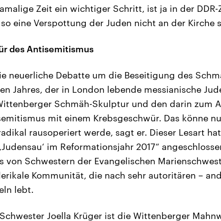
amalige Zeit ein wichtiger Schritt, ist ja in der DDR
so eine Verspottung der Juden nicht an der Kirche s
r des Antisemitismus
ie neuerliche Debatte um die Beseitigung des Schm
n Jahres, der in London lebende messianische Jud
e Wittenberger Schmäh-Skulptur und den darin zum 
mitismus mit einem Krebsgeschwür. Das könne nu
adikal rausoperiert werde, sagt er. Dieser Lesart ha
‚Judensau‘ im Reformationsjahr 2017“ angeschlosse
es von Schwestern der Evangelischen Marienschwest
lerikale Kommunität, die nach sehr autoritären – an
ln lebt.
e Schwester Joella Krüger ist die Wittenberger Mahn