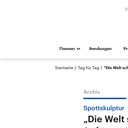
D
Themen
Sendungen
P
Die Nachrichten
Politik
/
/
Startseite
Tag für Tag
"Die Welt sc
Hörspiel und Feature
Musik
Archiv
Spottskulptur
„Die Welt 
Landtagswahl Sachsen-
USA
Anhalt 2026
Aktuel