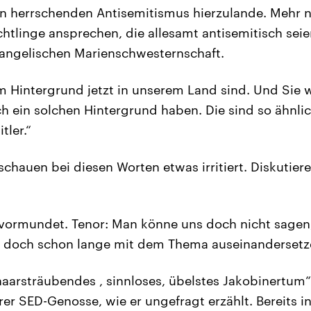
n herrschenden Antisemitismus hierzulande. Mehr 
chtlinge ansprechen, die allesamt antisemitisch seien
vangelischen Marienschwesternschaft.
em Hintergrund jetzt in unserem Land sind. Und Sie 
ach ein solchen Hintergrund haben. Die sind so ähnli
tler.“
schauen bei diesen Worten etwas irritiert. Diskutier
evormundet. Tenor: Man könne uns doch nicht sagen
ns doch schon lange mit dem Thema auseinandersetz
 haarsträubendes , sinnloses, übelstes Jakobinertum
rer SED-Genosse, wie er ungefragt erzählt. Bereits 