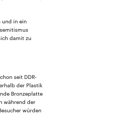
 und in ein
isemitismus
ich damit zu
schon seit DDR-
rhalb der Plastik
ende Bronzeplatte
en während der
. Besucher würden