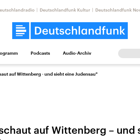
eutschlandradio
Deutschlandfunk Kultur
Deutschlandfunk No
rogramm
Podcasts
Audio-Archiv
Wirtschaft
Wissen
Kultur
Europa
Gesellschaf
haut auf Wittenberg - und sieht eine Judensau"
schaut auf Wittenberg – und 
Nahostkonflikt
Iran
le Beiträge,
Aktuelle Lage und
Aktuelle Lage und