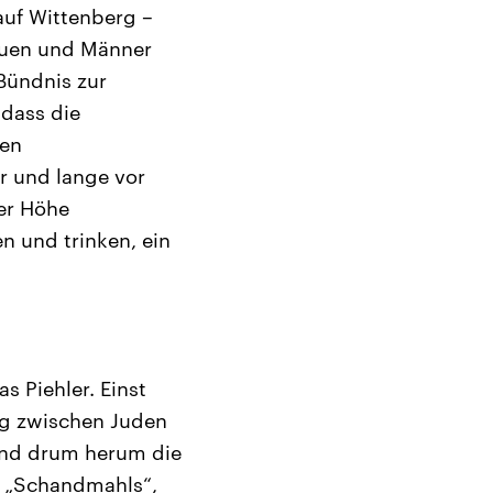
auf Wittenberg –
rauen und Männer
Bündnis zur
 dass die
hen
er und lange vor
er Höhe
n und trinken, ein
 Piehler. Einst
ung zwischen Juden
rend drum herum die
s „Schandmahls“,