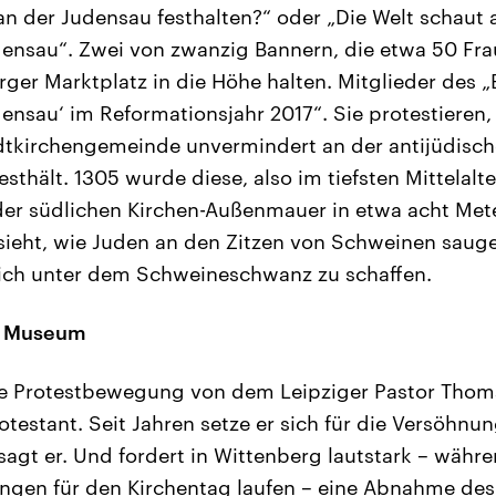
n der Judensau festhalten?“ oder „Die Welt schaut 
densau“. Zwei von zwanzig Bannern, die etwa 50 F
ger Marktplatz in die Höhe halten. Mitglieder des „
nsau‘ im Reformationsjahr 2017“. Sie protestieren,
dtkirchengemeinde unvermindert an der antijüdisc
thält. 1305 wurde diese, also im tiefsten Mittelalt
der südlichen Kirchen-Außenmauer in etwa acht Met
ieht, wie Juden an den Zitzen von Schweinen sauge
ich unter dem Schweineschwanz zu schaffen.
ns Museum
e Protestbewegung von dem Leipziger Pastor Thomas
rotestant. Seit Jahren setze er sich für die Versöhn
 sagt er. Und fordert in Wittenberg lautstark – wäh
ungen für den Kirchentag laufen – eine Abnahme de