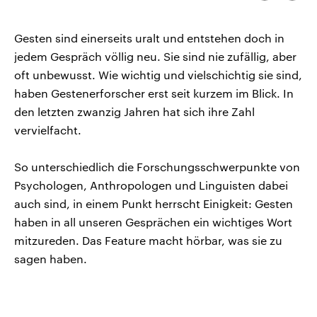
kopieren/te
CDU, SPD und FDP regiert.-
aktuelle Weltgeschehen.
Umfragen, Prognosen,
Wahlprogramme, aktuelle Berichte
Gesten sind einerseits uralt und entstehen doch in
Sendungen
Programm
Podcasts
und Hintergründe zu den Parteien
und Kandidaten der anstehenden
jedem Gespräch völlig neu. Sie sind nie zufällig, aber
Wahl.
oft unbewusst. Wie wichtig und vielschichtig sie sind,
Audio-Archiv
haben Gestenerforscher erst seit kurzem im Blick. In
den letzten zwanzig Jahren hat sich ihre Zahl
vervielfacht.
So unterschiedlich die Forschungsschwerpunkte von
Psychologen, Anthropologen und Linguisten dabei
auch sind, in einem Punkt herrscht Einigkeit: Gesten
haben in all unseren Gesprächen ein wichtiges Wort
mitzureden. Das Feature macht hörbar, was sie zu
sagen haben.