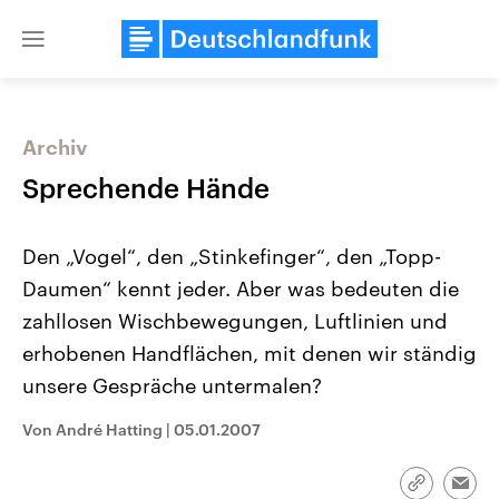
Close
menu
Archiv
Themen
Sprechende Hände
Den „Vogel“, den „Stinkefinger“, den „Topp-
Daumen“ kennt jeder. Aber was bedeuten die
zahllosen Wischbewegungen, Luftlinien und
erhobenen Handflächen, mit denen wir ständig
unsere Gespräche untermalen?
Landtagswahl Sachsen-Anhalt
USA
2026
Aktuelle Beiträge, Analys
Alle Informationen
Hintergründe
Von André Hatting
|
05.01.2007
Sachsen-Anhalt wählt am 6.
Wirtschaftlich und militäri
September 2026 einen neuen
gehören die Vereinigten S
Landtag. Seit 2021 wird das
den mächtigsten Ländern 
Link
Emai
Bundesland von einer Koalition aus
mit großem Einfluss auf d