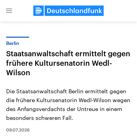
Close
menu
Berlin
Themen
Staatsanwaltschaft ermittelt gegen
frühere Kultursenatorin Wedl-
Wilson
Die Staatsanwaltschaft Berlin ermittelt gegen
die frühere Kultursenatorin Wedl-Wilson wegen
USA
Nahostkonflikt
des Anfangsverdachts der Untreue in einem
Aktuelle Beiträge, Analysen und
Aktuelle Lage und Hinter
Der Überfall der palästine
Hintergründe
besonders schweren Fall.
Wirtschaftlich und militärisch
Terrororganisation Hamas
gehören die Vereinigten Staaten zu
Oktober 2023 auf Israel ha
09.07.2026
den mächtigsten Ländern der Erde,
Region wieder die Gewalt 
mit großem Einfluss auf das
Israel möchte die Hamas z