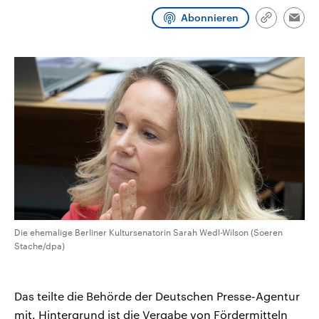
aktuelle Weltgeschehen.
Diese wird wie die Hisboll
Abonnieren
Libanon vom Iran unterstüt
Link
Emai
kopieren/te
Sendungen
Programm
Podcasts
Audio-Archiv
Die ehemalige Berliner Kultursenatorin Sarah Wedl-Wilson (Soeren
Stache/dpa)
Das teilte die Behörde der Deutschen Presse-Agentur
mit. Hintergrund ist die Vergabe von Fördermitteln