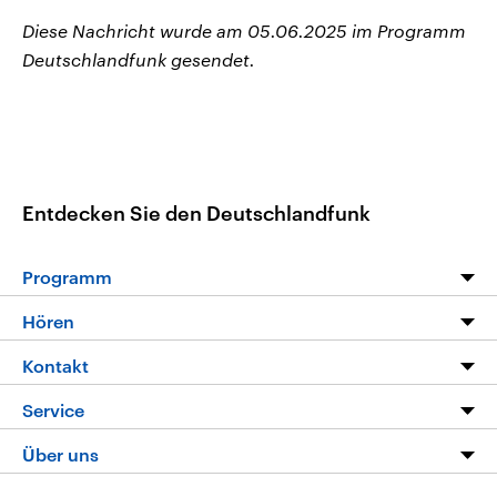
Diese Nachricht wurde am 05.06.2025 im Programm
Deutschlandfunk gesendet.
Entdecken Sie den Deutschlandfunk
Programm
Programm
Hören
Alle Sendungen
Livestream
Kontakt
Die Nachrichten
Audios
Hörerservice
Service
Nachrichtenleicht
Podcasts
Social Media
FAQ
Über uns
Neue Beiträge auf dlf.de
Deutschlandfunk App
Newsletter
Deutschlandradio
Themen-Schwerpunkte