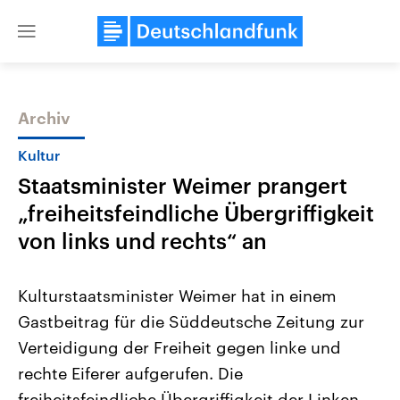
Close
menu
Archiv
Themen
Kultur
Staatsminister Weimer prangert
„freiheitsfeindliche Übergriffigkeit
von links und rechts“ an
Kulturstaatsminister Weimer hat in einem
Landtagswahl Sachsen-Anhalt
USA
Gastbeitrag für die Süddeutsche Zeitung zur
2026
Aktuelle Beiträge, Analys
Alle Informationen
Hintergründe
Verteidigung der Freiheit gegen linke und
Sachsen-Anhalt wählt am 6.
Wirtschaftlich und militäri
September 2026 einen neuen
gehören die Vereinigten S
rechte Eiferer aufgerufen. Die
Landtag. Seit 2021 wird das
den mächtigsten Ländern 
Bundesland von einer Koalition aus
freiheitsfeindliche Übergriffigkeit der Linken
mit großem Einfluss auf d