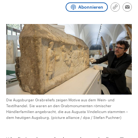
CDU, SPD und FDP regiert.-
aktuelle Weltgeschehen.
Abonnieren
Umfragen, Prognosen,
Link
Emai
Wahlprogramme, aktuelle Berichte
kopieren/te
Sendungen
Programm
Podcasts
und Hintergründe zu den Parteien
und Kandidaten der anstehenden
Wahl.
Audio-Archiv
Die Augsburger Grabreliefs zeigen Motive aus dem Wein- und
Textilhandel. Sie waren an den Grabmonumenten römischer
Händlerfamilien angebracht, die aus Augusta Vindelicum stammten –
dem heutigen Augsburg. (picture alliance / dpa / Stefan Puchner)