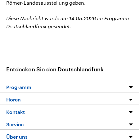
Römer-Landesausstellung geben.
Diese Nachricht wurde am 14.05.2026 im Programm
Deutschlandfunk gesendet.
Entdecken Sie den Deutschlandfunk
Programm
Programm
Hören
Alle Sendungen
Livestream
Kontakt
Die Nachrichten
Audios
Hörerservice
Service
Nachrichtenleicht
Podcasts
Social Media
FAQ
Über uns
Neue Beiträge auf dlf.de