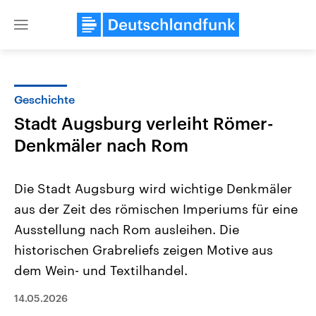
Close
menu
Geschichte
Themen
Stadt Augsburg verleiht Römer-
Denkmäler nach Rom
Die Stadt Augsburg wird wichtige Denkmäler
aus der Zeit des römischen Imperiums für eine
Ausstellung nach Rom ausleihen. Die
Landtagswahl Sachsen-Anhalt
USA
historischen Grabreliefs zeigen Motive aus
2026
Aktuelle Beiträge, Analys
dem Wein- und Textilhandel.
Alle Informationen
Hintergründe
Sachsen-Anhalt wählt am 6.
Wirtschaftlich und militäri
September 2026 einen neuen
gehören die Vereinigten S
14.05.2026
Landtag. Seit 2021 wird das
den mächtigsten Ländern 
Bundesland von einer Koalition aus
mit großem Einfluss auf d