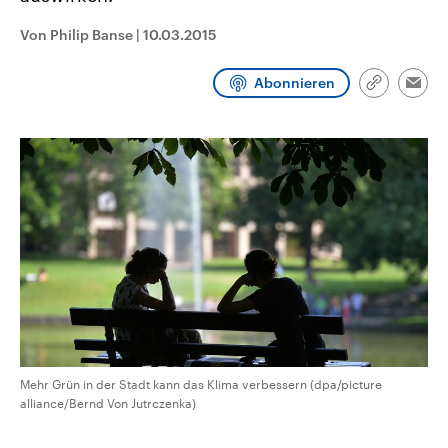
CDU, SPD und FDP regiert.-
aktuelle Weltgeschehen.
Umfragen, Prognosen,
Von Philip Banse
|
10.03.2015
Wahlprogramme, aktuelle Berichte
Sendungen
Programm
Podcasts
und Hintergründe zu den Parteien
und Kandidaten der anstehenden
Abonnieren
Link
Wahl.
Emai
kopieren/te
Audio-Archiv
Mehr Grün in der Stadt kann das Klima verbessern (dpa/picture
alliance/Bernd Von Jutrczenka)