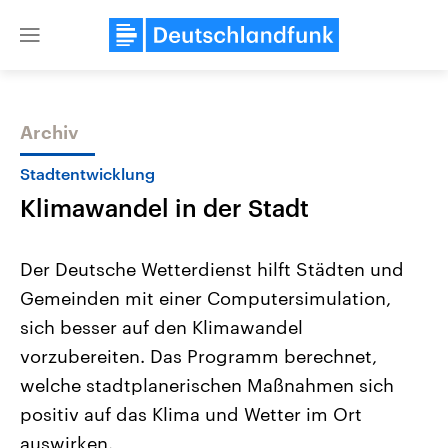
Close
menu
Archiv
Themen
Stadtentwicklung
Klimawandel in der Stadt
Der Deutsche Wetterdienst hilft Städten und
Gemeinden mit einer Computersimulation,
sich besser auf den Klimawandel
Landtagswahl Sachsen-Anhalt
USA
vorzubereiten. Das Programm berechnet,
2026
Aktuelle Beiträge, Analys
Alle Informationen
welche stadtplanerischen Maßnahmen sich
Hintergründe
Sachsen-Anhalt wählt am 6.
Wirtschaftlich und militäri
positiv auf das Klima und Wetter im Ort
September 2026 einen neuen
gehören die Vereinigten S
Landtag. Seit 2021 wird das
den mächtigsten Ländern 
auswirken.
Bundesland von einer Koalition aus
mit großem Einfluss auf d