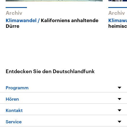
Archiv
Archiv
Klimawandel
Kaliforniens anhaltende
Klimaw
Dürre
heimis
Entdecken Sie den Deutschlandfunk
Programm
Programm
Hören
Alle Sendungen
Livestream
Kontakt
Die Nachrichten
Audios
Hörerservice
Service
Nachrichtenleicht
Podcasts