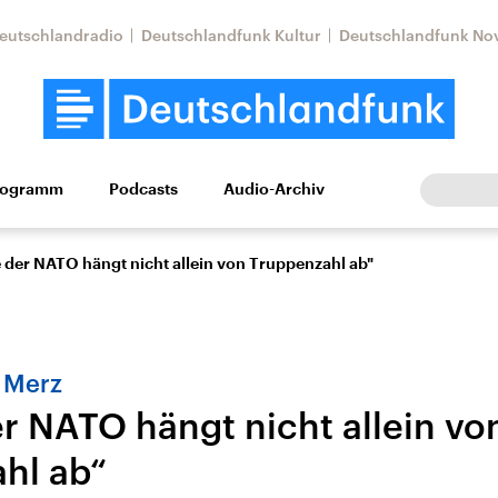
eutschlandradio
Deutschlandfunk Kultur
Deutschlandfunk No
rogramm
Podcasts
Audio-Archiv
Wirtschaft
Wissen
Kultur
Europa
Gesellschaf
e der NATO hängt nicht allein von Truppenzahl ab"
 Merz
er NATO hängt nicht allein vo
hl ab“
Nahostkonflikt
Iran
le Beiträge,
Aktuelle Lage und
Aktuelle Lage und