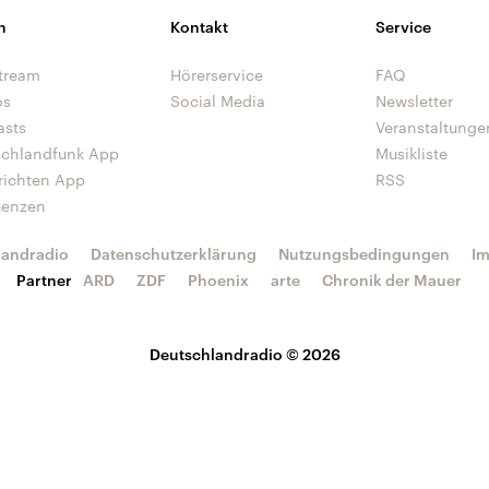
n
Kontakt
Service
tream
Hörerservice
FAQ
os
Social Media
Newsletter
asts
Veranstaltunge
schlandfunk App
Musikliste
richten App
RSS
uenzen
landradio
Datenschutzerklärung
Nutzungsbedingungen
I
Partner
ARD
ZDF
Phoenix
arte
Chronik der Mauer
Deutschlandradio © 2026