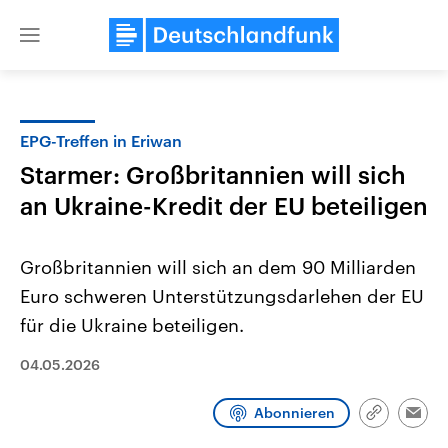
Close
menu
EPG-Treffen in Eriwan
Themen
Starmer: Großbritannien will sich
an Ukraine-Kredit der EU beteiligen
Großbritannien will sich an dem 90 Milliarden
Euro schweren Unterstützungsdarlehen der EU
für die Ukraine beteiligen.
Landtagswahl Sachsen-Anhalt
USA
04.05.2026
2026
Aktuelle Beiträge, Analys
Alle Informationen
Hintergründe
Sachsen-Anhalt wählt am 6.
Wirtschaftlich und militäri
September 2026 einen neuen
gehören die Vereinigten S
Abonnieren
Link
Emai
Landtag. Seit 2021 wird das
den mächtigsten Ländern 
kopieren/te
Bundesland von einer Koalition aus
mit großem Einfluss auf d