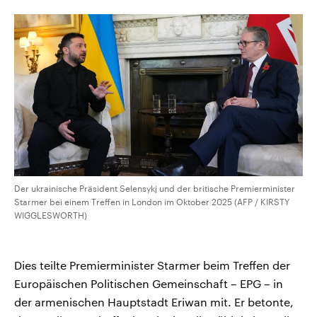
CDU, SPD und FDP regiert.-
aktuelle Weltgeschehen.
Umfragen, Prognosen,
Wahlprogramme, aktuelle Berichte
Sendungen
Programm
Podcasts
und Hintergründe zu den Parteien
und Kandidaten der anstehenden
Wahl.
Audio-Archiv
Der ukrainische Präsident Selensykj und der britische Premierminister
Starmer bei einem Treffen in London im Oktober 2025 (AFP / KIRSTY
WIGGLESWORTH)
Dies teilte Premierminister Starmer beim Treffen der
Europäischen Politischen Gemeinschaft – EPG – in
der armenischen Hauptstadt Eriwan mit. Er betonte,