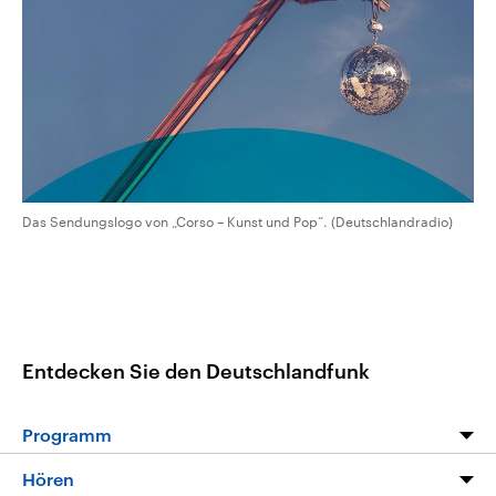
CDU, SPD und FDP regiert.-
aktuelle Weltgeschehen.
Umfragen, Prognosen,
Wahlprogramme, aktuelle Berichte
Sendungen
Programm
Podcasts
und Hintergründe zu den Parteien
und Kandidaten der anstehenden
Wahl.
Audio-Archiv
Das Sendungslogo von „Corso – Kunst und Pop“. (Deutschlandradio)
Entdecken Sie den Deutschlandfunk
Programm
Programm
Hören