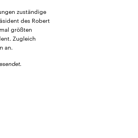
sungen zuständige
Präsident des Robert
hmal größten
ent. Zugleich
n an.
esendet.