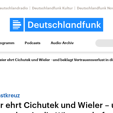
eutschlandradio
Deutschlandfunk Kultur
Deutschlandfunk No
rogramm
Podcasts
Audio-Archiv
Wirtschaft
Wissen
Kultur
Europa
Gesellschaf
ier ehrt Cichutek und Wieler - und beklagt Vertrauensverlust in d
stkreuz
r ehrt Cichutek und Wieler –
Nahostkonflikt
Iran
le Beiträge,
Aktuelle Lage und
Aktuelle Lage und