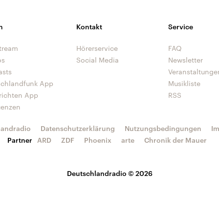
n
Kontakt
Service
tream
Hörerservice
FAQ
os
Social Media
Newsletter
asts
Veranstaltunge
schlandfunk App
Musikliste
richten App
RSS
uenzen
landradio
Datenschutzerklärung
Nutzungsbedingungen
I
Partner
ARD
ZDF
Phoenix
arte
Chronik der Mauer
Deutschlandradio © 2026