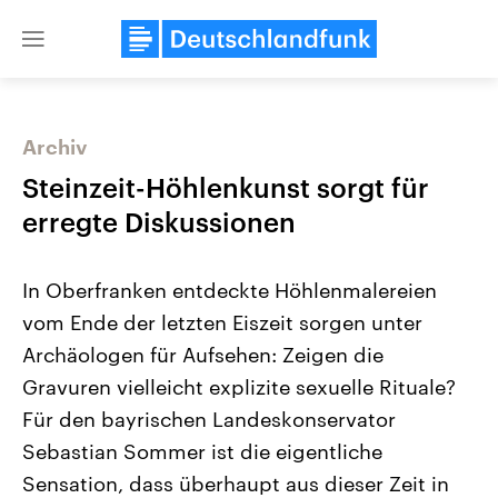
Close
menu
Archiv
Themen
Steinzeit-Höhlenkunst sorgt für
erregte Diskussionen
In Oberfranken entdeckte Höhlenmalereien
vom Ende der letzten Eiszeit sorgen unter
Archäologen für Aufsehen: Zeigen die
Gravuren vielleicht explizite sexuelle Rituale?
Landtagswahl Sachsen-Anhalt
USA
2026
Aktuelle Beiträge, Analys
Für den bayrischen Landeskonservator
Alle Informationen
Hintergründe
Sachsen-Anhalt wählt am 6.
Wirtschaftlich und militäri
Sebastian Sommer ist die eigentliche
September 2026 einen neuen
gehören die Vereinigten S
Landtag. Seit 2021 wird das
den mächtigsten Ländern 
Sensation, dass überhaupt aus dieser Zeit in
Bundesland von einer Koalition aus
mit großem Einfluss auf d