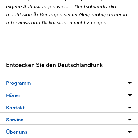
eigene Auffassungen wieder. Deutschlandradio
macht sich Äußerungen seiner Gesprächspartner in
Interviews und Diskussionen nicht zu eigen.
Entdecken Sie den Deutschlandfunk
Programm
Programm
Hören
Alle Sendungen
Livestream
Kontakt
Die Nachrichten
Audios
Hörerservice
Service
Nachrichtenleicht
Podcasts
Social Media
FAQ
Über uns
Neue Beiträge auf dlf.de
Deutschlandfunk App