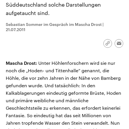
CDU, SPD und FDP regiert.-
aktuelle Weltgeschehen.
Süddeutschland solche Darstellungen
Umfragen, Prognosen,
aufgetaucht sind.
Wahlprogramme, aktuelle Berichte
Sendungen
Programm
Podcasts
und Hintergründe zu den Parteien
und Kandidaten der anstehenden
Sebastian Sommer im Gespräch im Mascha Drost
|
Wahl.
21.07.2011
Audio-Archiv
Link
Emai
kopieren/te
Mascha Drost:
Unter Höhlenforschern wird sie nur
noch die „Hoden- und Tittenhalle“ genannt, die
Höhle, die vor zehn Jahren in der Nähe von Bamberg
gefunden wurde. Und tatsächlich: In den
Kalkablagerungen eindeutig geformte Brüste, Hoden
und primäre weibliche und männliche
Geschlechtsteile zu erkennen, das erfordert keinerlei
Fantasie. So eindeutig hat das seit Millionen von
Jahren tropfende Wasser den Stein verwandelt. Nun