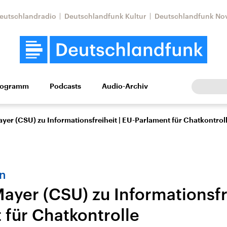
eutschlandradio
Deutschlandfunk Kultur
Deutschlandfunk No
rogramm
Podcasts
Audio-Archiv
Wirtschaft
Wissen
Kultur
Europa
Gesellschaf
yer (CSU) zu Informationsfreiheit | EU-Parlament für Chatkontrol
n
ayer (CSU) zu Informationsfre
 für Chatkontrolle
Nahostkonflikt
Iran
le Beiträge,
Aktuelle Lage und
Aktuelle Lage und