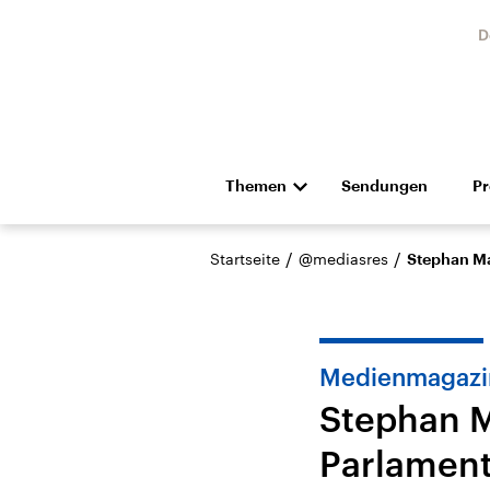
D
Themen
Sendungen
P
Die Nachrichten
Politik
/
/
Startseite
@mediasres
Stephan Ma
Hörspiel und Feature
Musik
Medienmagazi
Stephan M
Parlament
Landtagswahl Sachsen-
USA
Anhalt 2026
Aktuel