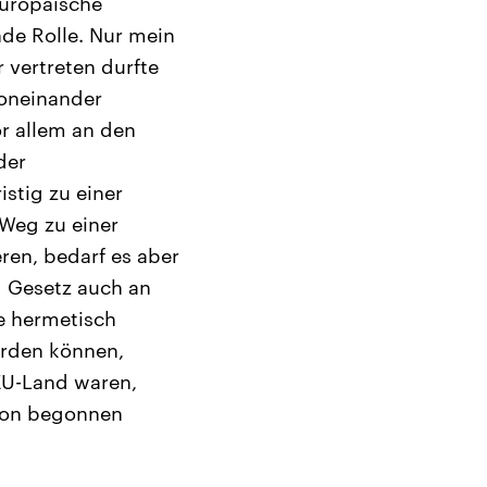
europäische
de Rolle. Nur mein
 vertreten durfte
voneinander
or allem an den
der
istig zu einer
Weg zu einer
ren, bedarf es aber
 Gesetz auch an
e hermetisch
erden können,
EU-Land waren,
chon begonnen