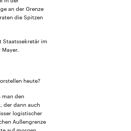
l in der
inge an der Grenze
raten die Spitzen
t Staatssekretär im
 Mayer.
rstellen heute?
ss man den
t, der dann auch
sser logistischer
tschen Außengrenze
ute auf morgen.