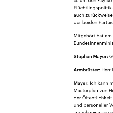
es um den Asylstr
Flüchtlingspolitik
auch zurückweisen
der beiden Partei
Mitgehört hat am 
Bundesinnenminist
Stephan Mayer:
Gu
Armbrüster:
Herr 
Mayer:
Ich kann m
Masterplan von Ho
der Öffentlichkeit
und personeller V
zurückgewiesen we