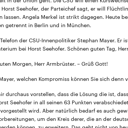
eit in der Union geht. Die CSU will einen Kurswechse
. Horst Seehofer, der Parteichef sagt, er will Flüchtl
 lassen. Angela Merkel ist strikt dagegen. Heute be
en getrennt in Berlin und in München.
Telefon der CSU-Innenpolitiker Stephan Mayer. Er is
erium bei Horst Seehofer. Schönen guten Tag, Herr
ten Morgen, Herr Armbrüster. – Grüß Gott!
Mayer, welchen Kompromiss können Sie sich denn vo
ir durchaus vorstellen, dass die Lösung die ist, da
rst Seehofer in all seinen 63 Punkten verabschiede
 vorgestellt wird. Aber natürlich bedarf es auch gewi
orbereitungen, um den Kreis derer, die an der deu
rden können, zu erweitern. Das geht nicht von he