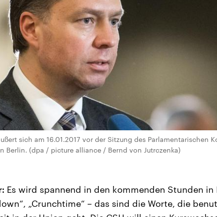
ßert sich am 16.01.2017 vor der Sitzung des Parlamentarischen K
Berlin. (dpa / picture alliance / Bernd von Jutrczenka)
:
Es wird spannend in den kommenden Stunden in B
wn“, „Crunchtime“ – das sind die Worte, die benu