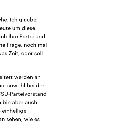
“
he. Ich glaube,
heute um diese
ch Ihre Partei und
ne Frage, noch mal
s Zeit, oder soll
eitert werden an
n, sowohl bei der
CSU-Parteivorstand
h bin aber auch
 einhellige
n sehen, wie es