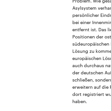
Problem. Wie gesa
Asylsystem verhan
persönlicher Eind
bei einer Innenmi
entfernt ist. Das 
Positionen der os
südeuropäischen Lä
Lösung zu kommen
europäischen Lösu
auch durchaus na
der deutschen Auß
schließen, sonder
erweitern auf die
dort registriert 
haben.