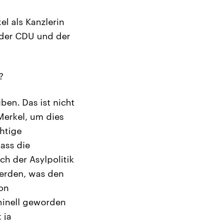
l als Kanzlerin
 der CDU und der
?
ben. Das ist nicht
Merkel, um dies
htige
ass die
h der Asylpolitik
werden, was den
on
minell geworden
 ja