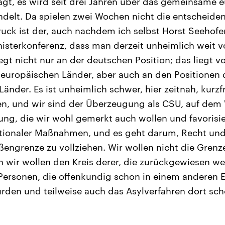
gt, es wird seit drei Jahren über das gemeinsame 
delt. Da spielen zwei Wochen nicht die entscheiden
ruck ist der, auch nachdem ich selbst Horst Seehofer
nisterkonferenz, dass man derzeit unheimlich weit 
liegt nicht nur an der deutschen Position; das liegt v
teuropäischen Länder, aber auch an den Positionen 
nder. Es ist unheimlich schwer, hier zeitnah, kurzfr
, und wir sind der Überzeugung als CSU, auf dem 
ng, die wir wohl gemerkt auch wollen und favorisie
tionaler Maßnahmen, und es geht darum, Recht und
engrenze zu vollziehen. Wir wollen nicht die Grenz
n wir wollen den Kreis derer, die zurückgewiesen w
 Personen, die offenkundig schon in einem anderen 
wurden und teilweise auch das Asylverfahren dort s