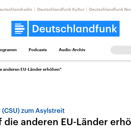
eutschlandradio
Deutschlandfunk Kultur
Deutschlandfunk No
rogramm
Podcasts
Audio-Archiv
Wirtschaft
Wissen
Kultur
Europa
Gesellschaf
ie anderen EU-Länder erhöhen"
(CSU) zum Asylstreit
f die anderen EU-Länder erh
Nahostkonflikt
Iran
le Beiträge,
Aktuelle Lage und
Aktuelle Lage und