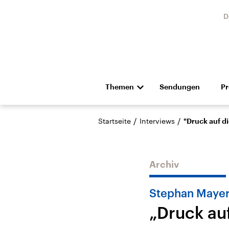
D
Themen
Sendungen
P
Die Nachrichten
Politik
/
/
Startseite
Interviews
"Druck auf d
Hörspiel und Feature
Musik
Archiv
Stephan Mayer 
„Druck au
Landtagswahl Sachsen-
USA
Anhalt 2026
Aktuel