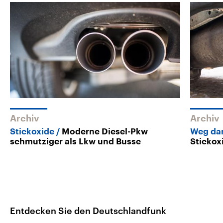
Archiv
Archiv
Stickoxide
Moderne Diesel-Pkw
Weg da
schmutziger als Lkw und Busse
Stickox
Entdecken Sie den Deutschlandfunk