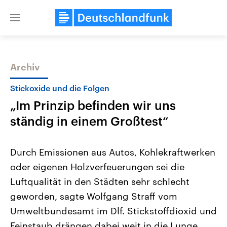
Close
menu
Archiv
Themen
Stickoxide und die Folgen
„Im Prinzip befinden wir uns
ständig in einem Großtest“
Durch Emissionen aus Autos, Kohlekraftwerken
oder eigenen Holzverfeuerungen sei die
Landtagswahl Sachsen-Anhalt
USA
Luftqualität in den Städten sehr schlecht
2026
Aktuelle Beiträge, Analys
Alle Informationen
Hintergründe
geworden, sagte Wolfgang Straff vom
Sachsen-Anhalt wählt am 6.
Wirtschaftlich und militäri
September 2026 einen neuen
gehören die Vereinigten S
Umweltbundesamt im Dlf. Stickstoffdioxid und
Landtag. Seit 2021 wird das
den mächtigsten Ländern 
Feinstaub drängen dabei weit in die Lunge
Bundesland von einer Koalition aus
mit großem Einfluss auf d