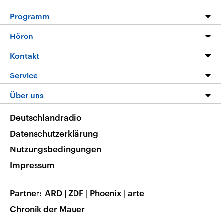
Programm
Programm
Hören
Alle Sendungen
Livestream
Kontakt
Die Nachrichten
Audios
Hörerservice
Service
Nachrichtenleicht
Podcasts
Social Media
FAQ
Über uns
Neue Beiträge auf dlf.de
Deutschlandfunk App
Newsletter
Deutschlandradio
Themen-Schwerpunkte
Nachrichten App
Deutschlandradio
Veranstaltungen
Presse
Frequenzen
Datenschutzerklärung
Musikliste
Ausbildung und Karriere
Nutzungsbedingungen
RSS
Transparenz
Impressum
Korrekturen
Barrierefreiheit
Partner
ARD
|
ZDF
|
Phoenix
|
arte
|
Chronik der Mauer