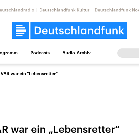
eutschlandradio
Deutschlandfunk Kultur
Deutschlandfunk No
rogramm
Podcasts
Audio-Archiv
Wirtschaft
Wissen
Kultur
Europa
Gesellschaf
: VAR war ein "Lebensretter"
AR war ein „Lebensretter“
Nahostkonflikt
Iran
le Beiträge,
Aktuelle Lage und
Aktuelle Lage und