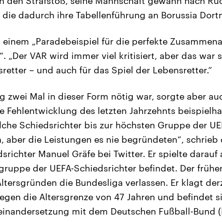
n den Strafstoß, seine Mannschaft gewann nach Rüc
 die dadurch ihre Tabellenführung an Borussia Dort
n einem „Paradebeispiel für die perfekte Zusammen
. „Der VAR wird immer viel kritisiert, aber das war s
retter – und auch für das Spiel der Lebensretter.“
g zwei Mal in dieser Form nötig war, sorgte aber auc
e Fehlentwicklung des letzten Jahrzehnts beispielha
olche Schiedsrichter bis zur höchsten Gruppe der 
, aber die Leistungen es nie begründeten“, schrieb 
richter Manuel Gräfe bei Twitter. Er spielte darauf 
tegruppe der UEFA-Schiedsrichter befindet. Der frühe
ltersgründen die Bundesliga verlassen. Er klagt de
egen die Altersgrenze von 47 Jahren und befindet si
seinandersetzung mit dem Deutschen Fußball-Bund (