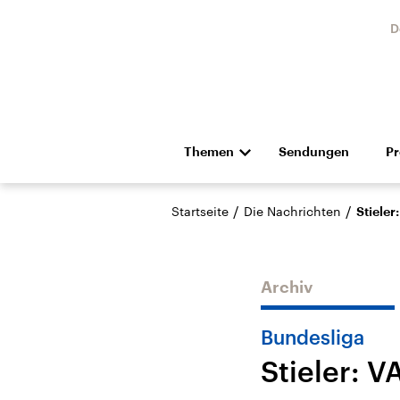
D
Themen
Sendungen
P
Die Nachrichten
Politik
/
/
Startseite
Die Nachrichten
Stieler
Hörspiel und Feature
Musik
Archiv
Bundesliga
Stieler: V
Landtagswahl Sachsen-
USA
Anhalt 2026
Aktuel