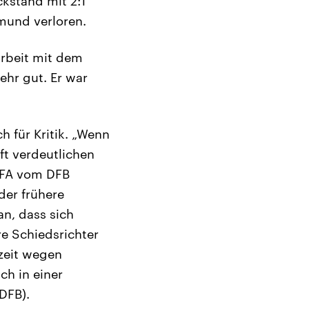
kstand mit 2:1
mund verloren.
arbeit mit dem
ehr gut. Er war
h für Kritik. „Wenn
ft verdeutlichen
UEFA vom DFB
der frühere
an, dass sich
re Schiedsrichter
rzeit wegen
ch in einer
DFB).