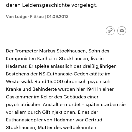
CDU, SPD und FDP regiert.-
aktuelle Weltgeschehen.
deren Leidensgeschichte vorgelegt.
Umfragen, Prognosen,
Wahlprogramme, aktuelle Berichte
Von Ludger Fittkau
|
01.09.2013
Sendungen
Programm
Podcasts
und Hintergründe zu den Parteien
und Kandidaten der anstehenden
Wahl.
Audio-Archiv
Link
Emai
kopieren/te
Der Trompeter Markus Stockhausen, Sohn des
Komponisten Karlheinz Stockhausen, live in
Hadamar. Er spielte anlässlich des dreißigjährigen
Bestehens der NS-Euthanasie-Gedenkstätte im
Westerwald. Rund 15.000 chronisch psychisch
Kranke und Behinderte wurden hier 1941 in einer
Gaskammer im Keller des Gebäudes einer
psychiatrischen Anstalt ermordet – später starben sie
vor allem durch Giftinjektionen. Eines der
Euthanasieopfer von Hadamar war Gertrud
Stockhausen, Mutter des weltbekannten