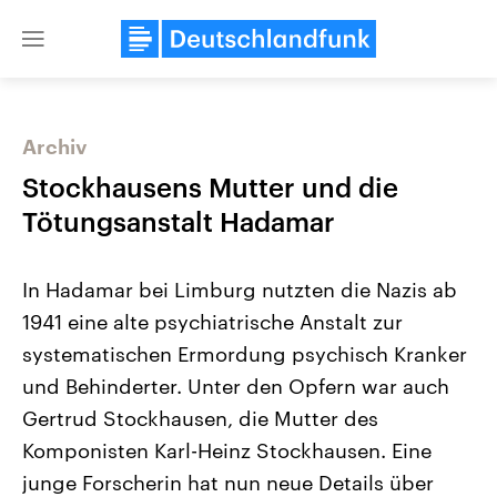
Close
menu
Archiv
Themen
Stockhausens Mutter und die
Tötungsanstalt Hadamar
In Hadamar bei Limburg nutzten die Nazis ab
1941 eine alte psychiatrische Anstalt zur
systematischen Ermordung psychisch Kranker
und Behinderter. Unter den Opfern war auch
Landtagswahl Sachsen-Anhalt
USA
2026
Aktuelle Beiträge, Analys
Gertrud Stockhausen, die Mutter des
Alle Informationen
Hintergründe
Sachsen-Anhalt wählt am 6.
Wirtschaftlich und militäri
Komponisten Karl-Heinz Stockhausen. Eine
September 2026 einen neuen
gehören die Vereinigten S
Landtag. Seit 2021 wird das
den mächtigsten Ländern 
junge Forscherin hat nun neue Details über
Bundesland von einer Koalition aus
mit großem Einfluss auf d