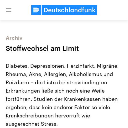
Close
menu
Archiv
Themen
Stoffwechsel am Limit
Diabetes, Depressionen, Herzinfarkt, Migräne,
Rheuma, Akne, Allergien, Alkoholismus und
Reizdarm – die Liste der stressbedingten
Erkrankungen ließe sich noch eine Weile
fortführen. Studien der Krankenkassen haben
Landtagswahl Sachsen-Anhalt
USA
2026
Aktuelle Beiträge, Analys
ergeben, dass kein anderer Faktor so viele
Alle Informationen
Hintergründe
Sachsen-Anhalt wählt am 6.
Wirtschaftlich und militäri
Krankschreibungen hervorruft wie
September 2026 einen neuen
gehören die Vereinigten S
Landtag. Seit 2021 wird das
den mächtigsten Ländern 
ausgerechnet Stress.
Bundesland von einer Koalition aus
mit großem Einfluss auf d