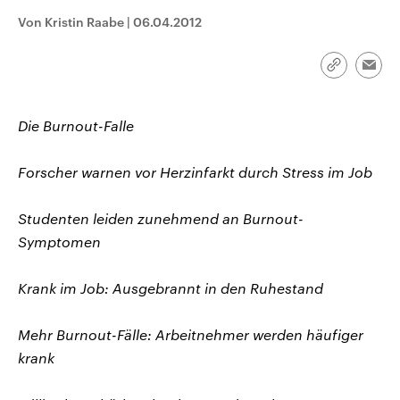
CDU, SPD und FDP regiert.-
aktuelle Weltgeschehen.
Von Kristin Raabe
|
06.04.2012
Umfragen, Prognosen,
Wahlprogramme, aktuelle Berichte
Sendungen
Programm
Podcasts
und Hintergründe zu den Parteien
und Kandidaten der anstehenden
Link
Emai
Wahl.
kopieren/te
Audio-Archiv
Die Burnout-Falle
Forscher warnen vor Herzinfarkt durch Stress im Job
Studenten leiden zunehmend an Burnout-
Symptomen
Krank im Job: Ausgebrannt in den Ruhestand
Mehr Burnout-Fälle: Arbeitnehmer werden häufiger
krank