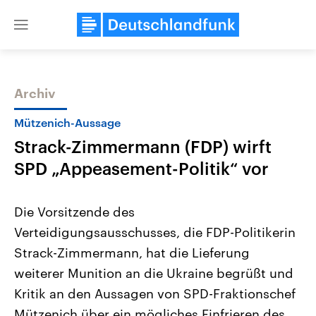
Close
menu
Archiv
Themen
Mützenich-Aussage
Strack-Zimmermann (FDP) wirft
SPD „Appeasement-Politik“ vor
Die Vorsitzende des
Verteidigungsausschusses, die FDP-Politikerin
Landtagswahl Sachsen-Anhalt
USA
Strack-Zimmermann, hat die Lieferung
2026
Aktuelle Beiträge, Analys
Alle Informationen
Hintergründe
weiterer Munition an die Ukraine begrüßt und
Sachsen-Anhalt wählt am 6.
Wirtschaftlich und militäri
September 2026 einen neuen
gehören die Vereinigten S
Kritik an den Aussagen von SPD-Fraktionschef
Landtag. Seit 2021 wird das
den mächtigsten Ländern 
Mützenich über ein mögliches Einfrieren des
Bundesland von einer Koalition aus
mit großem Einfluss auf d