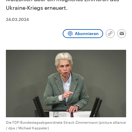
CDU, SPD und FDP regiert.-
aktuelle Weltgeschehen.
Ukraine-Kriegs erneuert.
Umfragen, Prognosen,
Wahlprogramme, aktuelle Berichte
Sendungen
Programm
Podcasts
und Hintergründe zu den Parteien
24.03.2024
und Kandidaten der anstehenden
Wahl.
Audio-Archiv
Abonnieren
Link
Emai
kopieren/te
Die FDP-Bundestagsabgeordnete Strack-Zimmermann (picture alliance
/ dpa / Michael Kappeler)