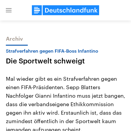
Close
menu
Archiv
Themen
Strafverfahren gegen FIFA-Boss Infantino
Die Sportwelt schweigt
Mal wieder gibt es ein Strafverfahren gegen
einen FIFA-Präsidenten. Sepp Blatters
Nachfolger Gianni Infantino muss jetzt bangen,
Landtagswahl Sachsen-Anhalt
USA
dass die verbandseigene Ethikkommission
2026
Aktuelle Beiträge, Analys
Alle Informationen
gegen ihn aktiv wird. Erstaunlich ist, dass das
Hintergründe
Sachsen-Anhalt wählt am 6.
Wirtschaftlich und militäri
zumindest öffentlich in der Sportwelt kaum
September 2026 einen neuen
gehören die Vereinigten S
Landtag. Seit 2021 wird das
den mächtigsten Ländern 
jemanden aufzuregen scheint.
Bundesland von einer Koalition aus
mit großem Einfluss auf d