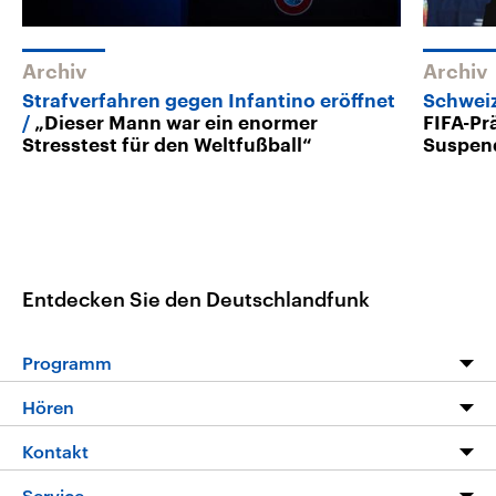
Archiv
Archiv
Strafverfahren gegen Infantino eröffnet
Schweiz
„Dieser Mann war ein enormer
FIFA-Pr
Stresstest für den Weltfußball“
Suspen
Entdecken Sie den Deutschlandfunk
Programm
Programm
Hören
Alle Sendungen
Livestream
Kontakt
Die Nachrichten
Audios
Hörerservice
Service