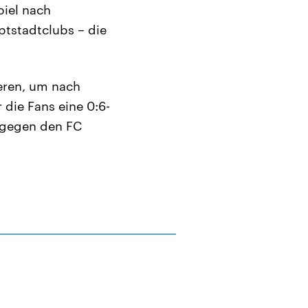
piel nach
tstadtclubs – die
eren, um nach
die Fans eine 0:6-
t gegen den FC