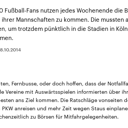
sen und
Hintergründe
Hintergründe
Der Überfall der
Der Iran – seit der
rgründe
0 Fußball-Fans nutzen jedes Wochenende die 
haftlich und
palästinensischen
Islamischen Revolu
risch gehören die
Terrororganisation
1979 auch Islamisc
 ihrer Mannschaften zu kommen. Die mussten 
igten Staaten zu
Hamas im Oktober 2023
Republik Iran – ist e
ächtigsten
auf Israel hat in der
von einem
n, um trotzdem pünktlich in die Stadien in Kö
n der Erde, mit
Region wieder die
Religionsführer auto
 Einfluss auf das
Gewalt entfacht. Israel
regierter Staat im 
mmen.
le Weltgeschehen.
möchte die Hamas
Osten. Eine Feindsc
zerstören. Diese wird wie
zu Israel und zu de
die Hisbollah im Libanon
ist fest in der
18.10.2014
vom Iran unterstützt.
Staatsideologie
verankert.
ten, Fernbusse, oder doch hoffen, dass der Notfallf
lle Vereine mit Auswärtsspielen informierten über ih
besten ans Ziel kommen. Die Ratschläge vonseiten de
 PKW anreisen und mehr Zeit wegen Staus einplanen
henzeitlich zu Börsen für Mitfahrgelegenheiten.