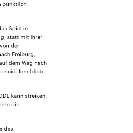
e pünktlich
das Spiel in
, statt mit ihrer
 von der
nach Freiburg,
h auf dem Weg nach
scheid. Ihm blieb
 GDL kann streiken,
wenn die
s des