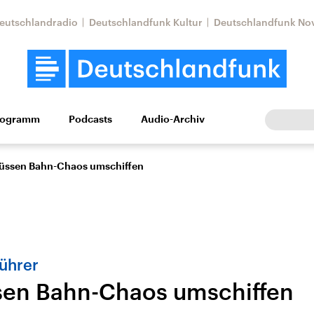
eutschlandradio
Deutschlandfunk Kultur
Deutschlandfunk No
rogramm
Podcasts
Audio-Archiv
Wirtschaft
Wissen
Kultur
Europa
Gesellschaf
üssen Bahn-Chaos umschiffen
führer
sen Bahn-Chaos umschiffen
Nahostkonflikt
Iran
le Beiträge,
Aktuelle Lage und
Aktuelle Lage und