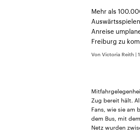
Alle Informationen
Analy
Sachsen-Anhalt wählt
Hinte
Mehr als 100.00
am 6. September 2026
Wirtsc
einen neuen Landtag.
militä
Auswärtsspielen
Seit 2021 wird das
Verein
Bundesland von einer
den m
Anreise umplane
Koalition aus CDU, SPD
Länder
und FDP regiert.-
großem
Freiburg zu ko
Umfragen, Prognosen,
aktuel
Wahlprogramme,
aktuelle Berichte und
Von Victoria Reith
|
Hintergründe zu den
Parteien und Kandidaten
der anstehenden Wahl.
Mitfahrgelegenhei
Zug bereit hält. A
Fans, wie sie am 
dem Bus, mit dem
Netz wurden zwisc