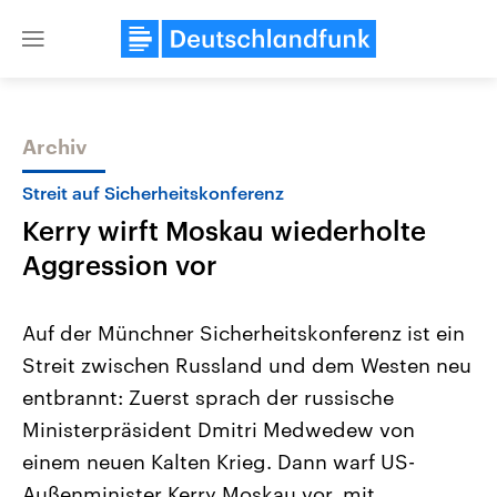
Close
menu
Archiv
Themen
Streit auf Sicherheitskonferenz
Kerry wirft Moskau wiederholte
Aggression vor
Auf der Münchner Sicherheitskonferenz ist ein
Streit zwischen Russland und dem Westen neu
Landtagswahl Sachsen-Anhalt
USA
entbrannt: Zuerst sprach der russische
2026
Aktuelle Beiträge, Analys
Alle Informationen
Hintergründe
Ministerpräsident Dmitri Medwedew von
Sachsen-Anhalt wählt am 6.
Wirtschaftlich und militäri
September 2026 einen neuen
gehören die Vereinigten S
einem neuen Kalten Krieg. Dann warf US-
Landtag. Seit 2021 wird das
den mächtigsten Ländern 
Außenminister Kerry Moskau vor, mit
Bundesland von einer Koalition aus
mit großem Einfluss auf d