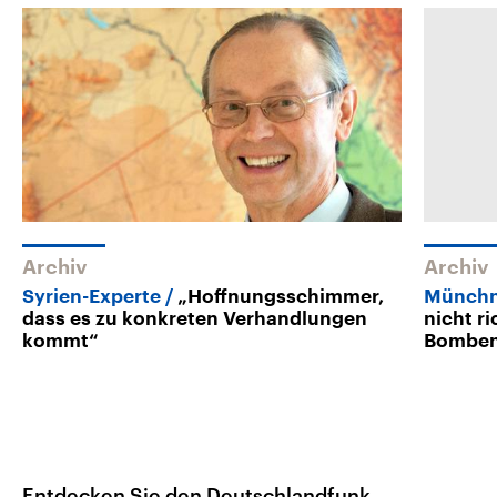
Archiv
Archiv
Syrien-Experte
„Hoffnungsschimmer,
Münchn
dass es zu konkreten Verhandlungen
nicht r
kommt“
Bombe
Entdecken Sie den Deutschlandfunk