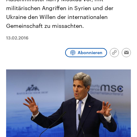
CDU, SPD und FDP regiert.-
aktuelle Weltgeschehen.
militärischen Angriffen in Syrien und der
Umfragen, Prognosen,
Wahlprogramme, aktuelle Berichte
Ukraine den Willen der internationalen
Sendungen
Programm
Podcasts
und Hintergründe zu den Parteien
und Kandidaten der anstehenden
Gemeinschaft zu missachten.
Wahl.
Audio-Archiv
13.02.2016
Abonnieren
Link
Emai
kopieren/te