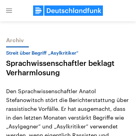
Close
menu
Archiv
Themen
Streit über Begriff „Asylkritiker“
Sprachwissenschaftler beklagt
Verharmlosung
Den Sprachwissenschaftler Anatol
Stefanowitsch stört die Berichterstattung über
Landtagswahl Sachsen-Anhalt
USA
rassistische Vorfälle. Er hat ausgemacht, dass
2026
Aktuelle Beiträge, Analys
Alle Informationen
Hintergründe
in den letzten Monaten verstärkt Begriffe wie
Sachsen-Anhalt wählt am 6.
Wirtschaftlich und militäri
September 2026 einen neuen
gehören die Vereinigten S
„Asylgegner“ und „Asylkritiker“ verwendet
Landtag. Seit 2021 wird das
den mächtigsten Ländern 
werden, wenn eigentlich Rassisten und
Bundesland von einer Koalition aus
mit großem Einfluss auf d