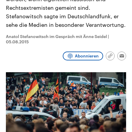
CDU, SPD und FDP regiert.-
aktuelle Weltgeschehen.
Rechtsextremisten gemeint sind.
Umfragen, Prognosen,
Wahlprogramme, aktuelle Berichte
Stefanowitsch sagte im Deutschlandfunk, er
Sendungen
Programm
Podcasts
und Hintergründe zu den Parteien
und Kandidaten der anstehenden
sehe die Medien in besonderer Verantwortung.
Wahl.
Audio-Archiv
Anatol Stefanowitsch im Gespräch mit Änne Seidel
|
05.08.2015
Abonnieren
Link
Emai
kopieren/te