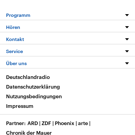
Programm
Programm
Hören
Alle Sendungen
Livestream
Kontakt
Die Nachrichten
Audios
Hörerservice
Service
Nachrichtenleicht
Podcasts
Social Media
FAQ
Über uns
Neue Beiträge auf dlf.de
Deutschlandfunk App
Newsletter
Deutschlandradio
Themen-Schwerpunkte
Nachrichten App
Deutschlandradio
Veranstaltungen
Presse
Frequenzen
Datenschutzerklärung
Musikliste
Ausbildung und Karriere
Nutzungsbedingungen
RSS
Transparenz
Impressum
Korrekturen
Barrierefreiheit
Partner
ARD
|
ZDF
|
Phoenix
|
arte
|
Chronik der Mauer