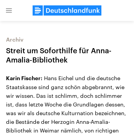
Close
menu
Archiv
Themen
Streit um Soforthilfe für Anna-
Amalia-Bibliothek
Hans Eichel und die deutsche
Karin Fischer:
Staatskasse sind ganz schön abgebrannt, wie
wir wissen. Das ist schlimm, doch schlimmer
ist, dass letzte Woche die Grundlagen dessen,
Landtagswahl Sachsen-Anhalt
USA
2026
Aktuelle Beiträge, Analys
was wir als deutsche Kulturnation bezeichnen,
Alle Informationen
Hintergründe
Sachsen-Anhalt wählt am 6.
Wirtschaftlich und militäri
die Bestände der Herzogin Anna-Amalia-
September 2026 einen neuen
gehören die Vereinigten S
Landtag. Seit 2021 wird das
den mächtigsten Ländern 
Bibliothek in Weimar nämlich, von richtigen
Bundesland von einer Koalition aus
mit großem Einfluss auf d