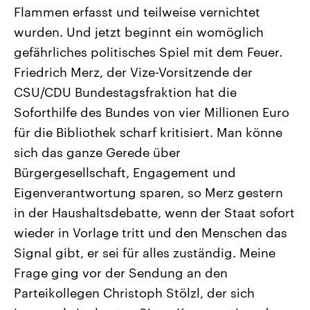
CDU, SPD und FDP regiert.-
aktuelle Weltgeschehen.
Flammen erfasst und teilweise vernichtet
Umfragen, Prognosen,
wurden. Und jetzt beginnt ein womöglich
Wahlprogramme, aktuelle Berichte
Sendungen
Programm
Podcasts
und Hintergründe zu den Parteien
gefährliches politisches Spiel mit dem Feuer.
und Kandidaten der anstehenden
Wahl.
Friedrich Merz, der Vize-Vorsitzende der
Audio-Archiv
CSU/CDU Bundestagsfraktion hat die
Soforthilfe des Bundes von vier Millionen Euro
für die Bibliothek scharf kritisiert. Man könne
sich das ganze Gerede über
Bürgergesellschaft, Engagement und
Eigenverantwortung sparen, so Merz gestern
in der Haushaltsdebatte, wenn der Staat sofort
wieder in Vorlage tritt und den Menschen das
Signal gibt, er sei für alles zuständig. Meine
Frage ging vor der Sendung an den
Parteikollegen Christoph Stölzl, der sich