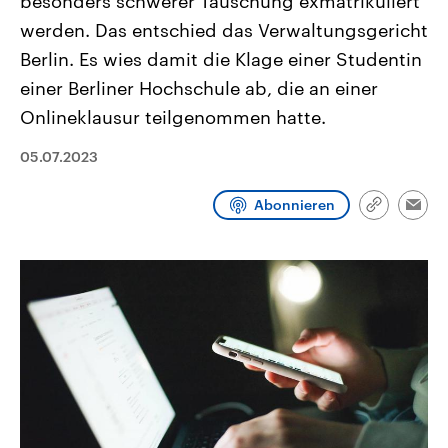
besonders schwerer Täuschung exmatrikuliert
CDU, SPD und FDP regiert.-
aktuelle Weltgeschehen.
werden. Das entschied das Verwaltungsgericht
Umfragen, Prognosen,
Wahlprogramme, aktuelle Berichte
Berlin. Es wies damit die Klage einer Studentin
Sendungen
Programm
Podcasts
und Hintergründe zu den Parteien
und Kandidaten der anstehenden
einer Berliner Hochschule ab, die an einer
Wahl.
Audio-Archiv
Onlineklausur teilgenommen hatte.
05.07.2023
Abonnieren
Link
Emai
kopieren/te