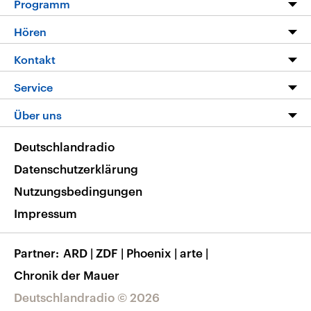
Programm
Programm
Hören
Alle Sendungen
Livestream
Kontakt
Die Nachrichten
Audios
Hörerservice
Service
Nachrichtenleicht
Podcasts
Social Media
FAQ
Über uns
Neue Beiträge auf dlf.de
Deutschlandfunk App
Newsletter
Deutschlandradio
Themen-Schwerpunkte
Nachrichten App
Deutschlandradio
Veranstaltungen
Presse
Frequenzen
Datenschutzerklärung
Musikliste
Ausbildung und Karriere
Nutzungsbedingungen
RSS
Transparenz
Impressum
Korrekturen
Barrierefreiheit
Partner
ARD
|
ZDF
|
Phoenix
|
arte
|
Chronik der Mauer
Deutschlandradio © 2026