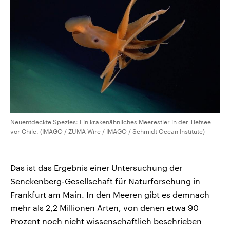
CDU, SPD und FDP regiert.-
aktuelle Weltgeschehen.
Umfragen, Prognosen,
Wahlprogramme, aktuelle Berichte
Sendungen
Programm
Podcasts
und Hintergründe zu den Parteien
und Kandidaten der anstehenden
Wahl.
Audio-Archiv
Neuentdeckte Spezies: Ein krakenähnliches Meerestier in der Tiefsee
vor Chile. (IMAGO / ZUMA Wire / IMAGO / Schmidt Ocean Institute)
Das ist das Ergebnis einer Untersuchung der
Senckenberg-Gesellschaft für Naturforschung in
Frankfurt am Main. In den Meeren gibt es demnach
mehr als 2,2 Millionen Arten, von denen etwa 90
Prozent noch nicht wissenschaftlich beschrieben