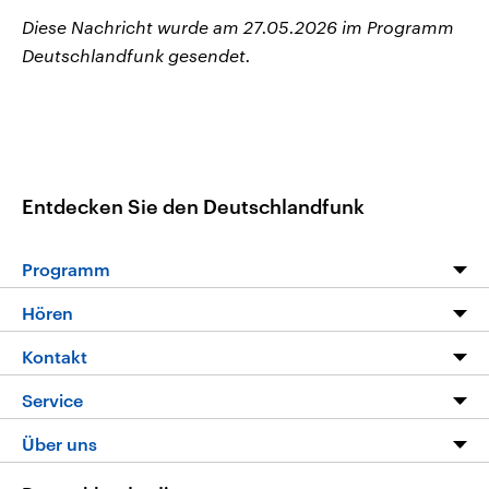
Diese Nachricht wurde am 27.05.2026 im Programm
Deutschlandfunk gesendet.
Entdecken Sie den Deutschlandfunk
Programm
Programm
Hören
Alle Sendungen
Livestream
Kontakt
Die Nachrichten
Audios
Hörerservice
Service
Nachrichtenleicht
Podcasts
Social Media
FAQ
Über uns
Neue Beiträge auf dlf.de
Deutschlandfunk App
Newsletter
Deutschlandradio
Themen-Schwerpunkte