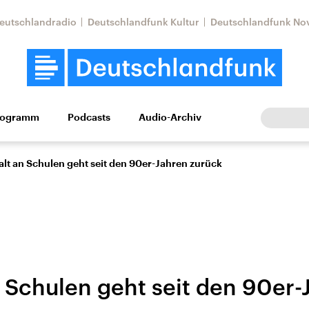
eutschlandradio
Deutschlandfunk Kultur
Deutschlandfunk No
rogramm
Podcasts
Audio-Archiv
Wirtschaft
Wissen
Kultur
Europa
Gesellschaf
lt an Schulen geht seit den 90er-Jahren zurück
 Schulen geht seit den 90er-
Nahostkonflikt
Iran
le Beiträge,
Aktuelle Lage und
Aktuelle Lage und