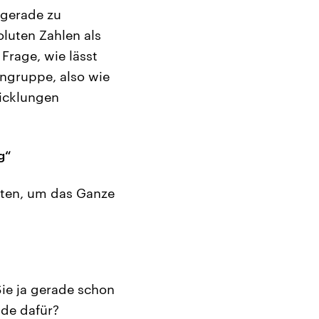
 gerade zu
oluten Zahlen als
 Frage, wie lässt
engruppe, also wie
wicklungen
g“
rten, um das Ganze
ie ja gerade schon
nde dafür?