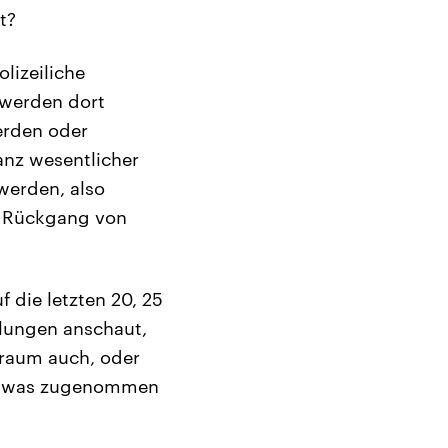
t?
lizeiliche
n werden dort
erden oder
ganz wesentlicher
werden, also
n Rückgang von
 die letzten 20, 25
klungen anschaut,
itraum auch, oder
r etwas zugenommen