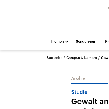
D
Themen
Sendungen
P
Die Nachrichten
Politik
/
/
Startseite
Campus & Karriere
Gewa
Hörspiel und Feature
Musik
Archiv
Studie
Gewalt an
Landtagswahl Sachsen-
USA
Anhalt 2026
Aktuel