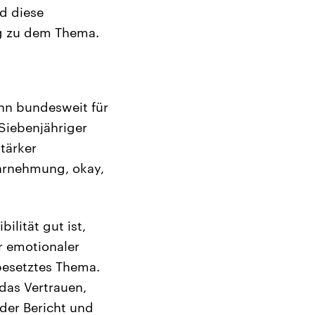
nd diese
ng zu dem Thema.
ann bundesweit für
Siebenjähriger
stärker
ahrnehmung, okay,
ilität gut ist,
er emotionaler
besetztes Thema.
das Vertrauen,
eder Bericht und