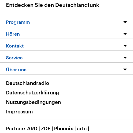
Entdecken Sie den Deutschlandfunk
Programm
Programm
Hören
Alle Sendungen
Livestream
Kontakt
Die Nachrichten
Audios
Hörerservice
Service
Nachrichtenleicht
Podcasts
Social Media
FAQ
Über uns
Neue Beiträge auf dlf.de
Deutschlandfunk App
Newsletter
Deutschlandradio
Themen-Schwerpunkte
Nachrichten App
Deutschlandradio
Veranstaltungen
Presse
Frequenzen
Datenschutzerklärung
Musikliste
Ausbildung und Karriere
Nutzungsbedingungen
RSS
Transparenz
Impressum
Korrekturen
Barrierefreiheit
Partner
ARD
|
ZDF
|
Phoenix
|
arte
|