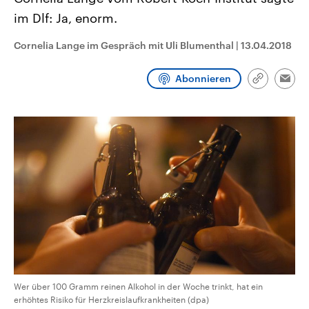
CDU, SPD und FDP regiert.-
aktuelle Weltgeschehen.
im Dlf: Ja, enorm.
Umfragen, Prognosen,
Wahlprogramme, aktuelle Berichte
Sendungen
Programm
Podcasts
und Hintergründe zu den Parteien
Cornelia Lange im Gespräch mit Uli Blumenthal
|
13.04.2018
und Kandidaten der anstehenden
Wahl.
Audio-Archiv
Abonnieren
Link
Emai
kopieren/te
Wer über 100 Gramm reinen Alkohol in der Woche trinkt, hat ein
erhöhtes Risiko für Herzkreislaufkrankheiten (dpa)