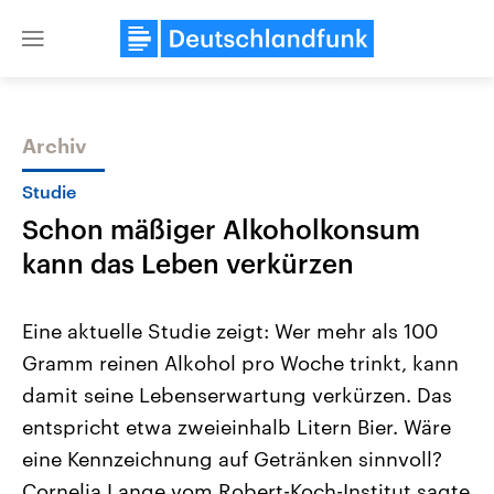
Close
menu
Archiv
Themen
Studie
Schon mäßiger Alkoholkonsum
kann das Leben verkürzen
Eine aktuelle Studie zeigt: Wer mehr als 100
Gramm reinen Alkohol pro Woche trinkt, kann
Landtagswahl Sachsen-Anhalt
USA
damit seine Lebenserwartung verkürzen. Das
2026
Aktuelle Beiträge, Analys
Alle Informationen
Hintergründe
entspricht etwa zweieinhalb Litern Bier. Wäre
Sachsen-Anhalt wählt am 6.
Wirtschaftlich und militäri
September 2026 einen neuen
gehören die Vereinigten S
eine Kennzeichnung auf Getränken sinnvoll?
Landtag. Seit 2021 wird das
den mächtigsten Ländern 
Cornelia Lange vom Robert-Koch-Institut sagte
Bundesland von einer Koalition aus
mit großem Einfluss auf d