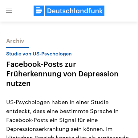
Close
menu
Archiv
Themen
Studie von US-Psychologen
Facebook-Posts zur
Früherkennung von Depression
nutzen
US-Psychologen haben in einer Studie
Landtagswahl Sachsen-Anhalt
USA
entdeckt, dass eine bestimmte Sprache in
2026
Aktuelle Beiträge, Analys
Alle Informationen
Hintergründe
Facebook-Posts ein Signal für eine
Sachsen-Anhalt wählt am 6.
Wirtschaftlich und militäri
September 2026 einen neuen
gehören die Vereinigten S
Depressionserkrankung sein können. Im
Landtag. Seit 2021 wird das
den mächtigsten Ländern 
Bundesland von einer Koalition aus
klinischen Bereich könnte dies als ergänzende
mit großem Einfluss auf d