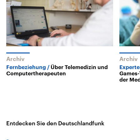
Archiv
Archiv
Fernbeziehung
Über Telemedizin und
Expert
Computertherapeuten
Games-T
der Med
Entdecken Sie den Deutschlandfunk