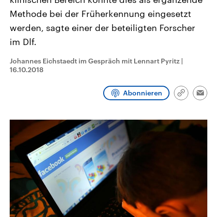
CDU, SPD und FDP regiert.-
aktuelle Weltgeschehen.
Methode bei der Früherkennung eingesetzt
Umfragen, Prognosen,
Wahlprogramme, aktuelle Berichte
werden, sagte einer der beteiligten Forscher
Sendungen
Programm
Podcasts
und Hintergründe zu den Parteien
und Kandidaten der anstehenden
im Dlf.
Wahl.
Audio-Archiv
Johannes Eichstaedt im Gespräch mit Lennart Pyritz
|
16.10.2018
Abonnieren
Link
Emai
kopieren/te