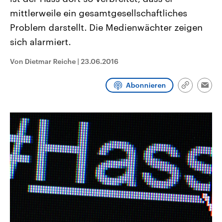
CDU, SPD und FDP regiert.-
aktuelle Weltgeschehen.
mittlerweile ein gesamtgesellschaftliches
Umfragen, Prognosen,
Wahlprogramme, aktuelle Berichte
Problem darstellt. Die Medienwächter zeigen
Sendungen
Programm
Podcasts
und Hintergründe zu den Parteien
und Kandidaten der anstehenden
sich alarmiert.
Wahl.
Audio-Archiv
Von Dietmar Reiche
|
23.06.2016
Abonnieren
Link
Emai
kopieren/te