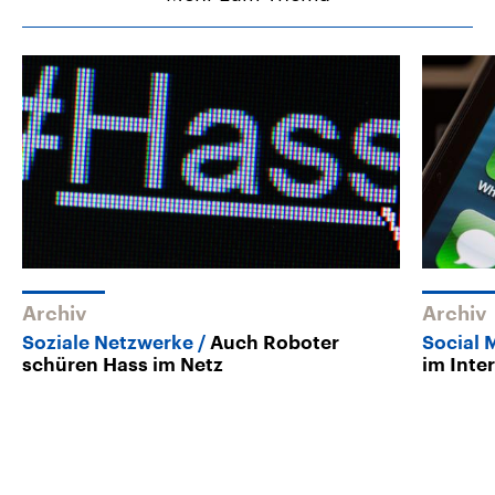
Archiv
Archiv
Soziale Netzwerke
Auch Roboter
Social 
schüren Hass im Netz
im Inte