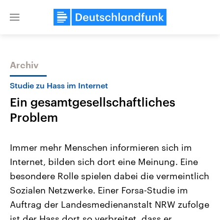
Close
menu
Archiv
Themen
Studie zu Hass im Internet
Ein gesamtgesellschaftliches
Problem
Immer mehr Menschen informieren sich im
Internet, bilden sich dort eine Meinung. Eine
Landtagswahl Sachsen-Anhalt
USA
besondere Rolle spielen dabei die vermeintlich
2026
Aktuelle Beiträge, Analys
Alle Informationen
Hintergründe
Sozialen Netzwerke. Einer Forsa-Studie im
Sachsen-Anhalt wählt am 6.
Wirtschaftlich und militäri
September 2026 einen neuen
gehören die Vereinigten S
Auftrag der Landesmedienanstalt NRW zufolge
Landtag. Seit 2021 wird das
den mächtigsten Ländern 
ist der Hass dort so verbreitet, dass er
Bundesland von einer Koalition aus
mit großem Einfluss auf d