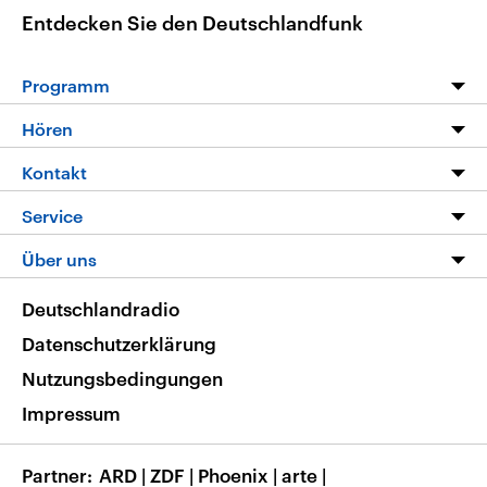
Entdecken Sie den Deutschlandfunk
Programm
Programm
Hören
Alle Sendungen
Livestream
Kontakt
Die Nachrichten
Audios
Hörerservice
Service
Nachrichtenleicht
Podcasts
Social Media
FAQ
Über uns
Neue Beiträge auf dlf.de
Deutschlandfunk App
Newsletter
Deutschlandradio
Themen-Schwerpunkte
Nachrichten App
Deutschlandradio
Veranstaltungen
Presse
Frequenzen
Datenschutzerklärung
Musikliste
Ausbildung und Karriere
Nutzungsbedingungen
RSS
Transparenz
Impressum
Korrekturen
Barrierefreiheit
Partner
ARD
|
ZDF
|
Phoenix
|
arte
|