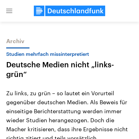
Close
menu
Archiv
Themen
Studien mehrfach missinterpretiert
Deutsche Medien nicht „links-
grün“
Zu links, zu grün – so lautet ein Vorurteil
gegenüber deutschen Medien. Als Beweis für
Landtagswahl Sachsen-Anhalt
USA
einseitige Berichterstattung werden immer
2026
Aktuelle Beiträge, Analys
Alle Informationen
Hintergründe
wieder Studien herangezogen. Doch die
Sachsen-Anhalt wählt am 6.
Wirtschaftlich und militäri
September 2026 einen neuen
gehören die Vereinigten S
Macher kritisieren, dass ihre Ergebnisse nicht
Landtag. Seit 2021 wird das
den mächtigsten Ländern 
richtig zitiert und teils vorsätzlich
Bundesland von einer Koalition aus
mit großem Einfluss auf d