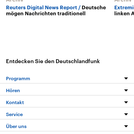
Reuters Digital News Report
Deutsche
Extrem
mögen Nachrichten traditionell
linken 
Entdecken Sie den Deutschlandfunk
Programm
Programm
Hören
Alle Sendungen
Livestream
Kontakt
Die Nachrichten
Audios
Hörerservice
Service
Nachrichtenleicht
Podcasts
Social Media
FAQ
Über uns
Neue Beiträge auf dlf.de
Deutschlandfunk App
Newsletter