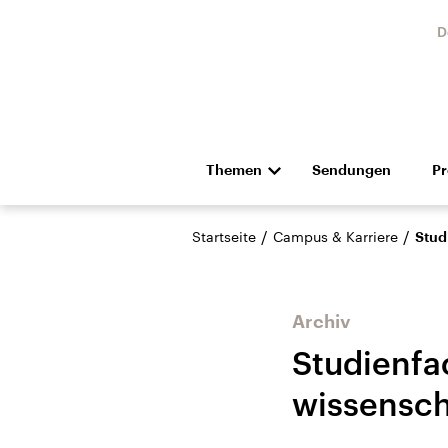
D
Themen
Sendungen
P
Die Nachrichten
Politik
/
/
Startseite
Campus & Karriere
Stud
Hörspiel und Feature
Musik
Archiv
Studienfa
wissensch
Landtagswahl Sachsen-
USA
Anhalt 2026
Aktuel