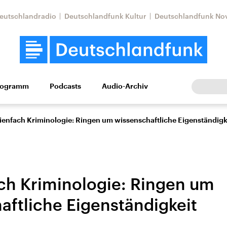
eutschlandradio
Deutschlandfunk Kultur
Deutschlandfunk No
rogramm
Podcasts
Audio-Archiv
Wirtschaft
Wissen
Kultur
Europa
Gesellschaf
ienfach Kriminologie: Ringen um wissenschaftliche Eigenständigk
ch Kriminologie: Ringen um
aftliche Eigenständigkeit
Nahostkonflikt
Iran
le Beiträge,
Aktuelle Lage und
Aktuelle Lage und