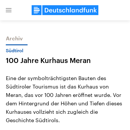
Close
menu
Archiv
Themen
Südtirol
100 Jahre Kurhaus Meran
Eine der symbolträchtigsten Bauten des
Südtiroler Tourismus ist das Kurhaus von
Meran, das vor 100 Jahren eröffnet wurde. Vor
Landtagswahl Sachsen-Anhalt
USA
dem Hintergrund der Höhen und Tiefen dieses
2026
Aktuelle Beiträge, Analys
Alle Informationen
Kurhauses vollzieht sich zugleich die
Hintergründe
Sachsen-Anhalt wählt am 6.
Wirtschaftlich und militäri
Geschichte Südtirols.
September 2026 einen neuen
gehören die Vereinigten S
Landtag. Seit 2021 wird das
den mächtigsten Ländern 
Bundesland von einer Koalition aus
mit großem Einfluss auf d