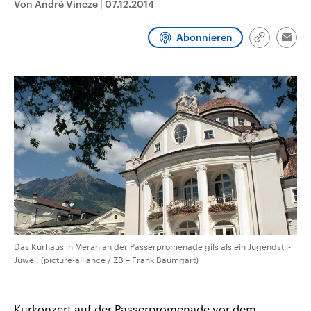
Von André Vincze
|
07.12.2014
CDU, SPD und FDP regiert.-
aktuelle Weltgeschehen.
Umfragen, Prognosen,
Wahlprogramme, aktuelle Berichte
Abonnieren
Sendungen
Programm
Podcasts
und Hintergründe zu den Parteien
Link
Emai
und Kandidaten der anstehenden
kopieren/te
Wahl.
Audio-Archiv
Das Kurhaus in Meran an der Passerpromenade gils als ein Jugendstil-
Juwel. (picture-alliance / ZB – Frank Baumgart)
Kurkonzert auf der Passerpromenade vor dem