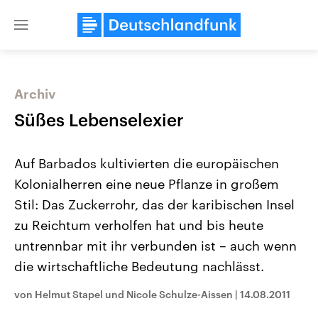
Close
menu
Archiv
Themen
Süßes Lebenselexier
Auf Barbados kultivierten die europäischen
Kolonialherren eine neue Pflanze in großem
Stil: Das Zuckerrohr, das der karibischen Insel
zu Reichtum verholfen hat und bis heute
untrennbar mit ihr verbunden ist – auch wenn
Landtagswahl Sachsen-Anhalt
USA
2026
Aktuelle Beiträge, Analys
die wirtschaftliche Bedeutung nachlässt.
Alle Informationen
Hintergründe
Sachsen-Anhalt wählt am 6.
Wirtschaftlich und militäri
September 2026 einen neuen
gehören die Vereinigten S
von Helmut Stapel und Nicole Schulze-Aissen
|
14.08.2011
Landtag. Seit 2021 wird das
den mächtigsten Ländern 
Bundesland von einer Koalition aus
mit großem Einfluss auf d