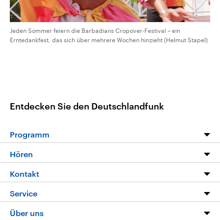
Jeden Sommer feiern die Barbadians Cropover-Festival – ein
Erntedankfest, das sich über mehrere Wochen hinzieht (Helmut Stapel)
Entdecken Sie den Deutschlandfunk
Programm
Programm
Hören
Alle Sendungen
Livestream
Kontakt
Die Nachrichten
Audios
Hörerservice
Service
Nachrichtenleicht
Podcasts
Social Media
FAQ
Über uns
Neue Beiträge auf dlf.de
Deutschlandfunk App