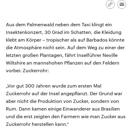
CDU, SPD und FDP regiert.-
aktuelle Weltgeschehen.
Link
Emai
Umfragen, Prognosen,
kopieren/te
Wahlprogramme, aktuelle Berichte
Sendungen
Programm
Podcasts
und Hintergründe zu den Parteien
und Kandidaten der anstehenden
Aus dem Palmenwald neben dem Taxi klingt ein
Wahl.
Insektenkonzert, 30 Grad im Schatten, die Kleidung
Audio-Archiv
klebt am Körper – tropischer als auf Barbados könnte
die Atmosphäre nicht sein. Auf dem Weg zu einer der
letzten großen Plantagen, fährt Inselführer Neville
Wiltshire an mannshohen Pflanzen auf den Feldern
vorbei: Zuckerrohr:
„Vor gut 300 Jahren wurde zum ersten Mal
Zuckerrohr auf der Insel angepflanzt. Der Grund war
aber nicht die Produktion von Zucker, sondern von
Rum. Dann kamen einige Einwanderer aus Brasilien
und die erst zeigten den Farmern wie man Zucker aus
Zuckerrohr herstellen kann.“