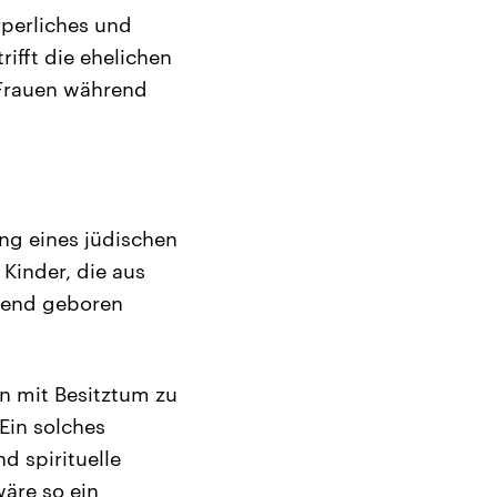
rperliches und
ifft die ehelichen
 Frauen während
ng eines jüdischen
Kinder, die aus
lend geboren
en mit Besitztum zu
Ein solches
d spirituelle
äre so ein