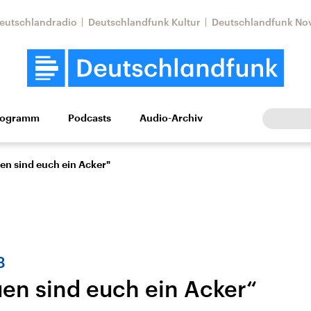
eutschlandradio
Deutschlandfunk Kultur
Deutschlandfunk No
rogramm
Podcasts
Audio-Archiv
Wirtschaft
Wissen
Kultur
Europa
Gesellschaf
en sind euch ein Acker"
3
uen sind euch ein Acker“
Nahostkonflikt
Iran
le Beiträge,
Aktuelle Lage und
Aktuelle Lage und