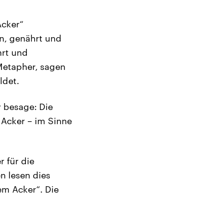
Acker“
en, genährt und
rt und
Metapher, sagen
ldet.
 besage: Die
n Acker – im Sinne
 für die
 lesen dies
em Acker“. Die