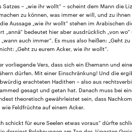
s Satzes – „wie ihr wollt“ – scheint dem Mann die Li
machen zu können, was immer er will, und zu ihnen
r die Aussage „wie ihr wollt“ stehen im Arabischen d
rt „annâ“ bedeutet hier aber ausdrücklich „von wo“
 „wann auch immer“. Es muss also heißen: „Geht zu
nicht: „Geht zu eurem Acker, wie ihr wollt“.
r vorliegende Vers, dass sich ein Ehemann und eine
ähern dürfen. Mit einer Einschränkung! Und die ergi
bwürdig erachteten Hadithen – also aus rechtsverbi
ammed gesagt und getan hat. Danach muss bei eine
ndest theoretisch gewährleistet sein, dass Nachko
 wie Feldfrüchte auf einem Acker.
h schickt für eure Seelen etwas voraus“ dürfte schli
die dereinst Belohnungen am Tag des Jüngsten Geric