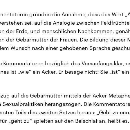
mentatoren gründen die Annahme, dass das Wort „
erstehen sei, auf die Analogie zwischen Feldfrücht
on der Erde, und menschlichen Nachkommen, genäh
n der Gebärmutter der Frauen. Die Bildung dieser 
em dem Wunsch nach einer gehobenen Sprache geschu
e Kommentatoren bezüglich des Versanfangs klar, er
es ist „wie“ ein Acker. Er besage nicht: Sie „ist“ ei
ezug auf die Gebärmutter mittels der Acker-Metapher
 Sexualpraktiken herangezogen. Die Kommentatoren
rsten Teils des zweiten Satzes heraus: „Geht zu eur
ür „geht zu“ spielten auf den Beischlaf an, heißt es.