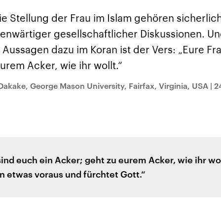
sen und
Hintergründe
Hintergründe
Der Überfall der
Der Iran – seit der
rgründe
ie Stellung der Frau im Islam gehören sicherli
haftlich und
palästinensischen
Islamischen Revolu
risch gehören die
Terrororganisation
1979 auch Islamisc
nwärtiger gesellschaftlicher Diskussionen. Un
igten Staaten zu
Hamas im Oktober 2023
Republik Iran – ist e
ächtigsten
auf Israel hat in der
von einem
 Aussagen dazu im Koran ist der Vers: „Eure Fr
n der Erde, mit
Region wieder die
Religionsführer auto
 Einfluss auf das
Gewalt entfacht. Israel
regierter Staat im 
urem Acker, wie ihr wollt.“
le Weltgeschehen.
möchte die Hamas
Osten. Eine Feindsc
zerstören. Diese wird wie
zu Israel und zu de
die Hisbollah im Libanon
ist fest in der
Dakake, George Mason University, Fairfax, Virginia, USA
|
2
vom Iran unterstützt.
Staatsideologie
verankert.
ind euch ein Acker; geht zu eurem Acker, wie ihr wol
n etwas voraus und fürchtet Gott.“