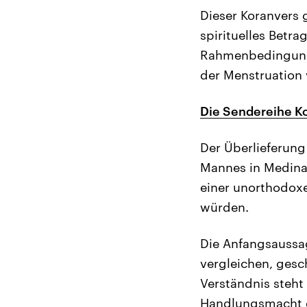
Dieser Koranvers 
spirituelles Betr
Rahmenbedingunge
der Menstruation 
Die Sendereihe Ko
Der Überlieferung
Mannes in Medina 
einer unorthodox
würden.
Die Anfangsaussag
vergleichen, gesc
Verständnis steht
Handlungsmacht de