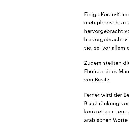
Einige Koran-Kom
metaphorisch zu v
hervorgebracht v
hervorgebracht vo
sie, sei vor all
Zudem stellten di
Ehefrau eines Mann
von Besitz.
Ferner wird der B
Beschränkung von
konkret aus dem e
arabischen Worte f