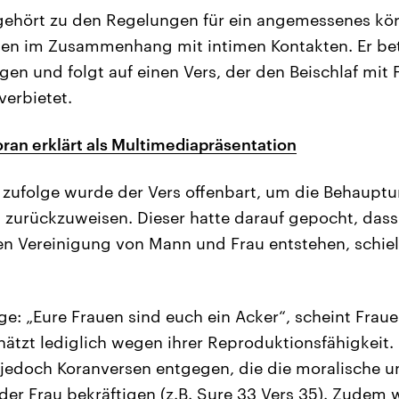
gehört zu den Regelungen für ein angemessenes kö
agen im Zusammenhang mit intimen Kontakten. Er betr
n und folgt auf einen Vers, der den Beischlaf mit
verbietet.
ran erklärt als Multimediapräsentation
 zufolge wurde der Vers offenbart, um die Behauptu
zurückzuweisen. Dieser hatte darauf gepocht, dass 
en Vereinigung von Mann und Frau entstehen, schie
e: „Eure Frauen sind euch ein Acker“, scheint Frau
hätzt lediglich wegen ihrer Reproduktionsfähigkeit. 
 jedoch Koranversen entgegen, die die moralische un
r Frau bekräftigen (z.B. Sure 33 Vers 35). Zudem w