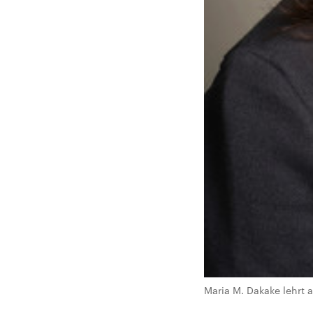
Maria M. Dakake lehrt al