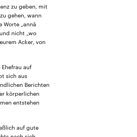
zenz zu geben, mit
 zu gehen, wann
ie Worte „annâ
 und nicht „wo
 eurem Acker, von
 Ehefrau auf
bt sich aus
ndlichen Berichten
r körperlichen
mmen entstehen
eßlich auf gute
hts nach sich