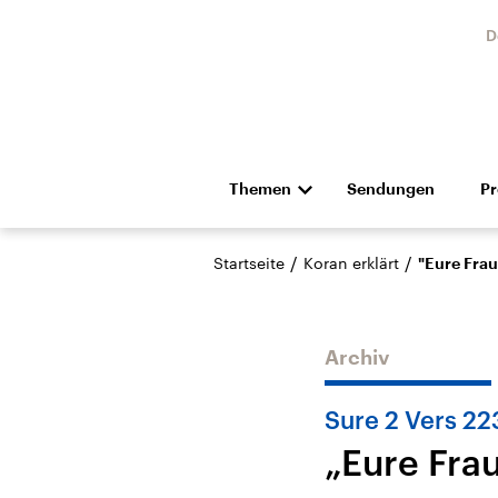
D
Themen
Sendungen
P
Die Nachrichten
Politik
/
/
Startseite
Koran erklärt
"Eure Frau
Hörspiel und Feature
Musik
Archiv
Sure 2 Vers 22
„Eure Fra
Landtagswahl Sachsen-
USA
Anhalt 2026
Aktuel