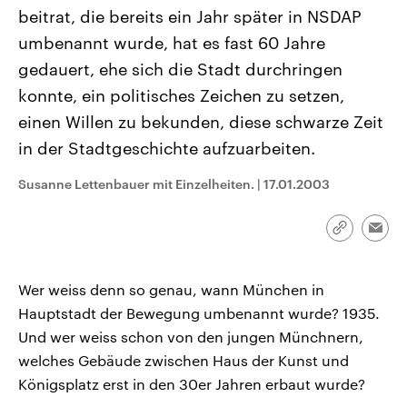
CDU, SPD und FDP regiert.-
aktuelle Weltgeschehen.
beitrat, die bereits ein Jahr später in NSDAP
Umfragen, Prognosen,
Wahlprogramme, aktuelle Berichte
umbenannt wurde, hat es fast 60 Jahre
Sendungen
Programm
Podcasts
und Hintergründe zu den Parteien
gedauert, ehe sich die Stadt durchringen
und Kandidaten der anstehenden
Wahl.
konnte, ein politisches Zeichen zu setzen,
Audio-Archiv
einen Willen zu bekunden, diese schwarze Zeit
in der Stadtgeschichte aufzuarbeiten.
Susanne Lettenbauer mit Einzelheiten.
|
17.01.2003
Link
Emai
kopieren/te
Wer weiss denn so genau, wann München in
Hauptstadt der Bewegung umbenannt wurde? 1935.
Und wer weiss schon von den jungen Münchnern,
welches Gebäude zwischen Haus der Kunst und
Königsplatz erst in den 30er Jahren erbaut wurde?