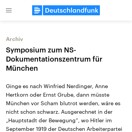
Close
menu
Archiv
Themen
Symposium zum NS-
Dokumentationszentrum für
München
Ginge es nach Winfried Nerdinger, Anne
Hertkorn oder Ernst Grube, dann müsste
München vor Scham blutrot werden, wäre es
Landtagswahl Sachsen-Anhalt
USA
2026
Aktuelle Beiträge, Analys
nicht schon schwarz. Ausgerechnet in der
Alle Informationen
Hintergründe
Sachsen-Anhalt wählt am 6.
Wirtschaftlich und militäri
„Hauptstadt der Bewegung”, wo Hitler im
September 2026 einen neuen
gehören die Vereinigten S
Landtag. Seit 2021 wird das
den mächtigsten Ländern 
September 1919 der Deutschen Arbeiterpartei
Bundesland von einer Koalition aus
mit großem Einfluss auf d