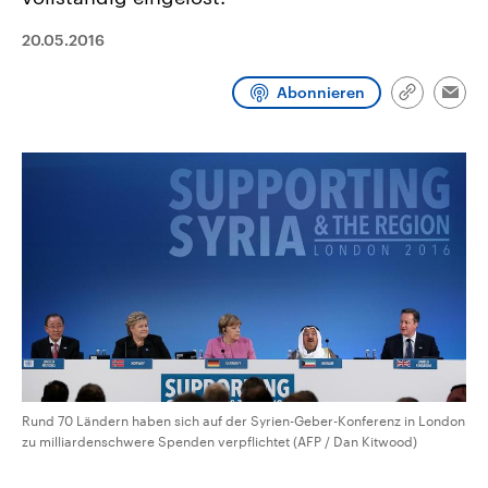
CDU, SPD und FDP regiert.-
aktuelle Weltgeschehen.
Umfragen, Prognosen,
20.05.2016
Wahlprogramme, aktuelle Berichte
Sendungen
Programm
Podcasts
und Hintergründe zu den Parteien
und Kandidaten der anstehenden
Abonnieren
Wahl.
Link
Emai
kopieren/te
Audio-Archiv
Rund 70 Ländern haben sich auf der Syrien-Geber-Konferenz in London
zu milliardenschwere Spenden verpflichtet (AFP / Dan Kitwood)