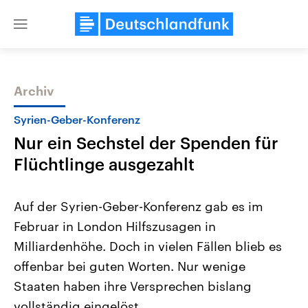
Close
menu
Archiv
Themen
Syrien-Geber-Konferenz
Nur ein Sechstel der Spenden für
Flüchtlinge ausgezahlt
Auf der Syrien-Geber-Konferenz gab es im
Februar in London Hilfszusagen in
Landtagswahl Sachsen-Anhalt
USA
Milliardenhöhe. Doch in vielen Fällen blieb es
2026
Aktuelle Beiträge, Analys
Alle Informationen
Hintergründe
offenbar bei guten Worten. Nur wenige
Sachsen-Anhalt wählt am 6.
Wirtschaftlich und militäri
September 2026 einen neuen
gehören die Vereinigten S
Staaten haben ihre Versprechen bislang
Landtag. Seit 2021 wird das
den mächtigsten Ländern 
vollständig eingelöst.
Bundesland von einer Koalition aus
mit großem Einfluss auf d