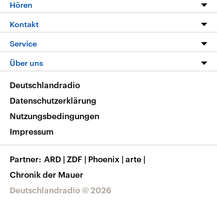
Programm
Hören
Alle Sendungen
Livestream
Kontakt
Die Nachrichten
Audios
Hörerservice
Service
Nachrichtenleicht
Podcasts
Social Media
FAQ
Über uns
Neue Beiträge auf dlf.de
Deutschlandfunk App
Newsletter
Deutschlandradio
Themen-Schwerpunkte
Nachrichten App
Deutschlandradio
Veranstaltungen
Presse
Frequenzen
Datenschutzerklärung
Musikliste
Ausbildung und Karriere
Nutzungsbedingungen
RSS
Transparenz
Impressum
Korrekturen
Barrierefreiheit
Partner
ARD
|
ZDF
|
Phoenix
|
arte
|
Chronik der Mauer
Deutschlandradio © 2026