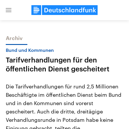
Close
menu
Archiv
Themen
Bund und Kommunen
Tarifverhandlungen für den
öffentlichen Dienst gescheitert
Die Tarifverhandlungen für rund 2,5 Millionen
Beschäftigte im öffentlichen Dienst beim Bund
Landtagswahl Sachsen-Anhalt
USA
und in den Kommunen sind vorerst
2026
Aktuelle Beiträge, Analys
Alle Informationen
Hintergründe
gescheitert. Auch die dritte, dreitägige
Sachsen-Anhalt wählt am 6.
Wirtschaftlich und militäri
September 2026 einen neuen
gehören die Vereinigten S
Verhandlungsrunde in Potsdam habe keine
Landtag. Seit 2021 wird das
den mächtigsten Ländern 
Einigung gebracht, teilten die
Bundesland von einer Koalition aus
mit großem Einfluss auf d