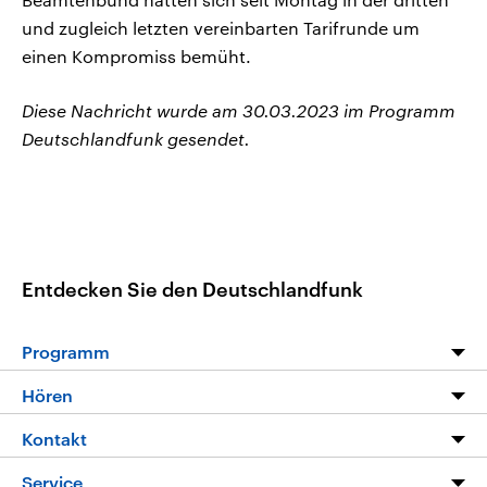
und zugleich letzten vereinbarten Tarifrunde um
einen Kompromiss bemüht.
Diese Nachricht wurde am 30.03.2023 im Programm
Deutschlandfunk gesendet.
Entdecken Sie den Deutschlandfunk
Programm
Programm
Hören
Alle Sendungen
Livestream
Kontakt
Die Nachrichten
Audios
Hörerservice
Service