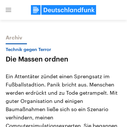
Close
menu
Archiv
Themen
Technik gegen Terror
Die Massen ordnen
Ein Attentäter zündet einen Sprengsatz im
Fußballstadtion. Panik bricht aus. Menschen
werden erdrückt und zu Tode getrampelt. Mit
Landtagswahl Sachsen-Anhalt
USA
guter Organisation und einigen
2026
Aktuelle Beiträge, Analys
Alle Informationen
Baumaßnahmen ließe sich so ein Szenario
Hintergründe
Sachsen-Anhalt wählt am 6.
Wirtschaftlich und militäri
verhindern, meinen
September 2026 einen neuen
gehören die Vereinigten S
Landtag. Seit 2021 wird das
den mächtigsten Ländern 
Computersimulationsexperten. Sie begannen
Bundesland von einer Koalition aus
mit großem Einfluss auf d